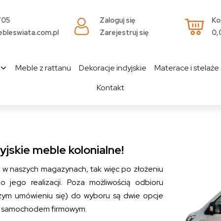
705
Zaloguj się
Ko
bleswiata.com.pl
Zarejestruj się
0,
Meble z rattanu
Dekoracje indyjskie
Materace i stelaże
Kontakt
yjskie meble kolonialne!
ę w naszych magazynach, tak więc po złożeniu
jego realizacji. Poza możliwością odbioru
ym umówieniu się) do wyboru są dwie opcje
zym samochodem firmowym.