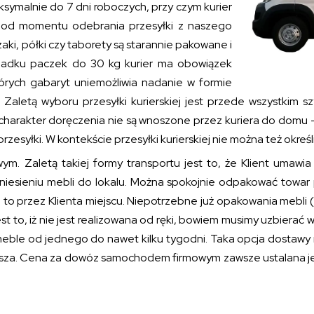
symalnie do 7 dni roboczych, przy czym kurier
a od momentu odebrania przesyłki z naszego
ki, półki czy taborety są starannie pakowane i
padku paczek do 30 kg kurier ma obowiązek
tórych gabaryt uniemożliwia nadanie w formie
Zaletą wyboru przesyłki kurierskiej jest przede wszystkim s
 charakter doręczenia nie są wnoszone przez kuriera do domu –
esyłki. W kontekście przesyłki kurierskiej nie można też okreś
 Zaletą takiej formy transportu jest to, że Klient umawia 
esieniu mebli do lokalu. Można spokojnie odpakować towar p
przez Klienta miejscu. Niepotrzebne już opakowania mebli (kar
st to, iż nie jest realizowana od ręki, bowiem musimy uzbierać 
e od jednego do nawet kilku tygodni. Taka opcja dostawy nigd
sza. Cena za dowóz samochodem firmowym zawsze ustalana jest 