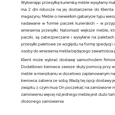
Wybierając przesyłkę kurierską meble wysyłamy mak
ma 2 dni robocze na jej dostarczenie do Klient
magazynu. Meble o niewielkim gabarycie typu wiesza
nadawane w formie paczek kurierskich – w przy
wniesienia przesyłki. Natomiast większe meble, k
paczki, są zabezpieczane i wysyłane na paletach. 
przesyłki paletowe ze względu na formę spedycji i
osoby do wniesienia mebla będącego zawartościa prz
Klient może wybrać dostawę samochodem firmowym.
Dodatkowo kierowca zawsze służy pomocą przy wni
meble w mieszkaniu w docelowo zaplanowanym na to 
kierowca zabiera ze sobą. Wadą tej opcji dostawy je
związku z czym musi On poczekać na zamówione mebl
zamówieniu więcej niż jednego mebla jest dużo tań
złożonego zamówienia.