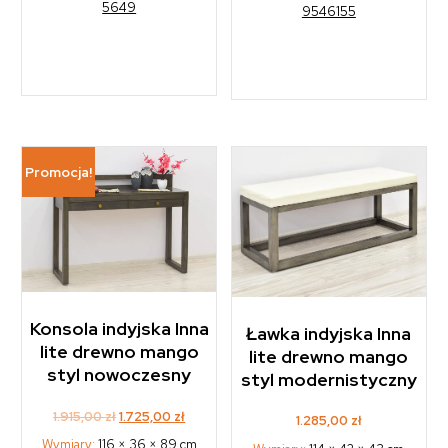
5649
9546155
Promocja!
Konsola indyjska Inna
Ławka indyjska Inna
lite drewno mango
lite drewno mango
styl nowoczesny
styl modernistyczny
Original
Current
1.915,00
zł
1.725,00
zł
1.285,00
zł
price
price
Wymiary:
116 × 36 × 89 cm