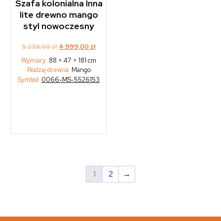
Szafa kolonialna Inna
lite drewno mango
styl nowoczesny
Original
Current
5.239,00
zł
4.999,00
zł
price
price
Wymiary:
88 × 47 × 181 cm
was:
is:
Rodzaj drewna:
Mango
5.239,00 zł.
4.999,00 zł.
Symbol:
0066-MS-5526153
1
2
→