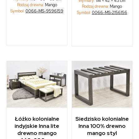
Wymiary:
114 × 42 × 43 cm
was:
is:
Rodzaj drewna:
Mango
Rodzaj drewna:
Mango
1.915,00 zł.
1.725,00 zł.
Symbol:
0066-MS-9596159
Symbol:
0066-MS-2156156
Łóżko kolonialne
Siedzisko kolonialne
indyjskie Inna lite
Inna 100% drewno
drewno mango
mango styl