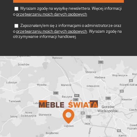
Wyrażam zgodę na wysyłkę newslettera. Więcej informacji
o
przetwarzaniu moich danych osobowych
Zapoznałam/em się z informacjami o administratorze oraz
o
przetwarzaniu moich danych osobowych
. Wyrażam zgodę na
otrzymywanie informacji handlowej.