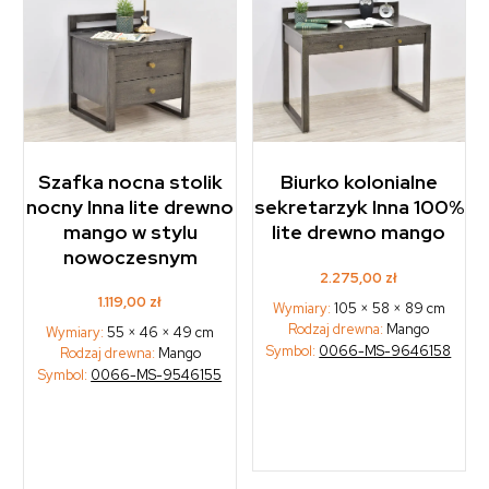
Szafka nocna stolik
Biurko kolonialne
nocny Inna lite drewno
sekretarzyk Inna 100%
mango w stylu
lite drewno mango
nowoczesnym
2.275,00
zł
1.119,00
zł
Wymiary:
105 × 58 × 89 cm
Rodzaj drewna:
Mango
Wymiary:
55 × 46 × 49 cm
Symbol:
0066-MS-9646158
Rodzaj drewna:
Mango
Symbol:
0066-MS-9546155