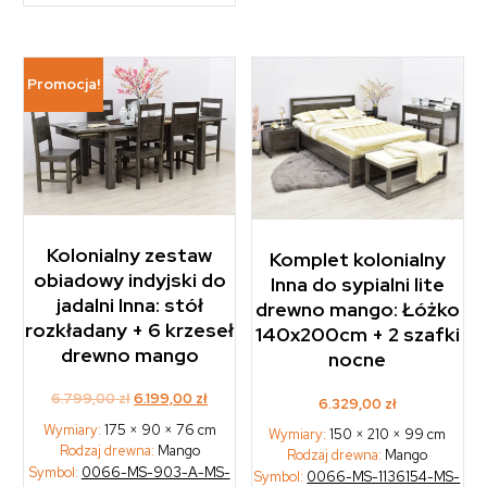
Promocja!
Kolonialny zestaw
Komplet kolonialny
obiadowy indyjski do
Inna do sypialni lite
jadalni Inna: stół
drewno mango: Łóżko
rozkładany + 6 krzeseł
140x200cm + 2 szafki
drewno mango
nocne
Original
Current
6.799,00
zł
6.199,00
zł
6.329,00
zł
price
price
Wymiary:
175 × 90 × 76 cm
Wymiary:
150 × 210 × 99 cm
was:
is:
Rodzaj drewna:
Mango
Rodzaj drewna:
Mango
6.799,00 zł.
6.199,00 zł.
Symbol:
0066-MS-903-A-MS-
Symbol:
0066-MS-1136154-MS-