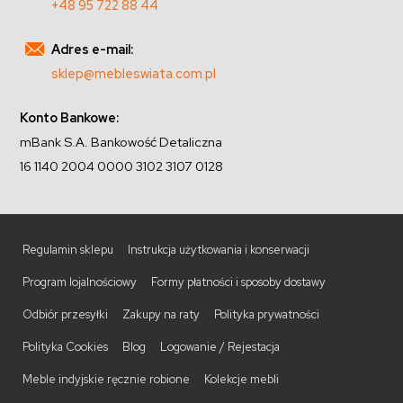
+48 95 722 88 44
Adres e-mail:
sklep@mebleswiata.com.pl
Konto Bankowe:
mBank S.A. Bankowość Detaliczna
16 1140 2004 0000 3102 3107 0128
Regulamin sklepu
Instrukcja użytkowania i konserwacji
Program lojalnościowy
Formy płatności i sposoby dostawy
Odbiór przesyłki
Zakupy na raty
Polityka prywatności
Polityka Cookies
Blog
Logowanie / Rejestacja
Meble indyjskie ręcznie robione
Kolekcje mebli