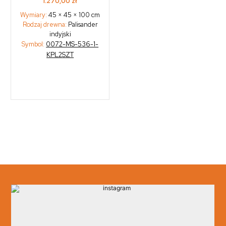
1.270,00
zł
Wymiary:
45 × 45 × 100 cm
Rodzaj drewna:
Palisander
indyjski
Symbol:
0072-MS-536-1-
KPL2SZT