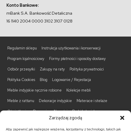
Konto Bankowe:
mBank S.A. Bankowość Detaliczna
16 1140 2004 0000 3102 3107 0128
Regulamin sklepu
Instrukcja użytkowania i konserwacji
Program lojalnościowy
Formy płatności i sposoby dostawy
Odbiór przesyłki
Zakupy na raty
Polityka prywatności
Polityka Cookies
Blog
Logowanie / Rejestacja
Meble indyjskie ręcznie robione
Kolekcje mebli
Meble z rattanu
Dekoracje indyjskie
Materace i stelaże
Oświetlenie
Promocje
Nowości
Barki kolonialne
Zarządzaj zgodą
Biurka kolonialne
Komody kolonialne
Krzesła kolonialne
Aby zapewnić jak najlepsze wrażenia, korzystamy z technologii, takich jak