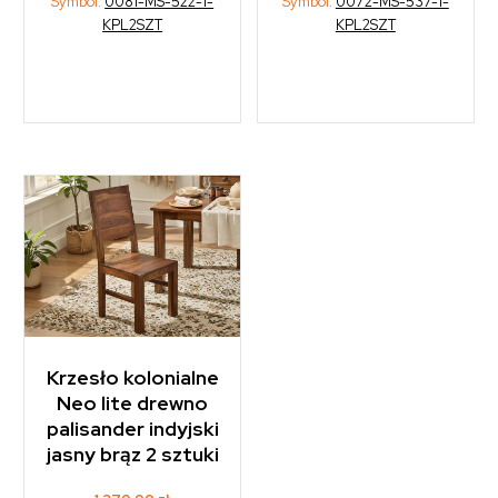
Symbol:
0081-MS-522-1-
Symbol:
0072-MS-537-1-
KPL2SZT
KPL2SZT
Krzesło kolonialne
Neo lite drewno
palisander indyjski
jasny brąz 2 sztuki