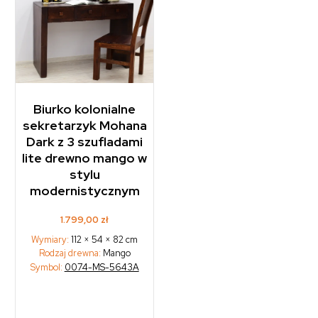
Biurko kolonialne
sekretarzyk Mohana
Dark z 3 szufladami
lite drewno mango w
stylu
modernistycznym
1.799,00
zł
Wymiary:
112 × 54 × 82 cm
Rodzaj drewna:
Mango
Symbol:
0074-MS-5643A