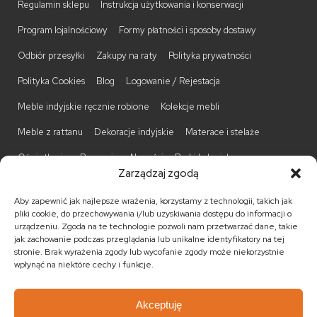
Regulamin sklepu
Instrukcja użytkowania i konserwacji
Program lojalnościowy
Formy płatności i sposoby dostawy
Odbiór przesyłki
Zakupy na raty
Polityka prywatności
Polityka Cookies
Blog
Logowanie / Rejestacja
Meble indyjskie ręcznie robione
Kolekcje mebli
Meble z rattanu
Dekoracje indyjskie
Materace i stelaże
Oświetlenie
Promocje
Nowości
Barki kolonialne
Zarządzaj zgodą
Biurka kolonialne
Komody kolonialne
Krzesła kolonialne
Aby zapewnić jak najlepsze wrażenia, korzystamy z technologii, takich jak
Kufry indyjskie
Ławki kolonialne
Łóżka kolonialne
pliki cookie, do przechowywania i/lub uzyskiwania dostępu do informacji o
urządzeniu. Zgoda na te technologie pozwoli nam przetwarzać dane, takie
Parawany kolonialne
Półki kolonialne
Regały kolonialne
jak zachowanie podczas przeglądania lub unikalne identyfikatory na tej
stronie. Brak wyrażenia zgody lub wycofanie zgody może niekorzystnie
Stojaki na CD
Stoliki kawowe
Stoliki nocne
wpłynąć na niektóre cechy i funkcje.
Taborety kolonialne
Witryny kolonialne
Akceptuję