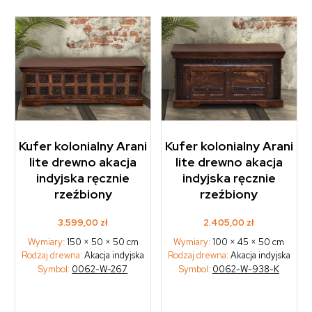
Kufer kolonialny Arani
Kufer kolonialny Arani
lite drewno akacja
lite drewno akacja
indyjska ręcznie
indyjska ręcznie
rzeźbiony
rzeźbiony
3.599,00
zł
2.405,00
zł
Wymiary:
150 × 50 × 50 cm
Wymiary:
100 × 45 × 50 cm
Rodzaj drewna:
Akacja indyjska
Rodzaj drewna:
Akacja indyjska
Symbol:
0062-W-267
Symbol:
0062-W-938-K