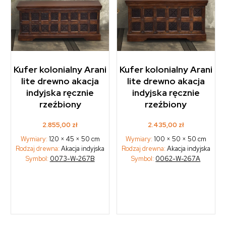
Kufer kolonialny Arani
Kufer kolonialny Arani
lite drewno akacja
lite drewno akacja
indyjska ręcznie
indyjska ręcznie
rzeźbiony
rzeźbiony
2.855,00
zł
2.435,00
zł
Wymiary:
120 × 45 × 50 cm
Wymiary:
100 × 50 × 50 cm
Rodzaj drewna:
Akacja indyjska
Rodzaj drewna:
Akacja indyjska
Symbol:
0073-W-267B
Symbol:
0062-W-267A