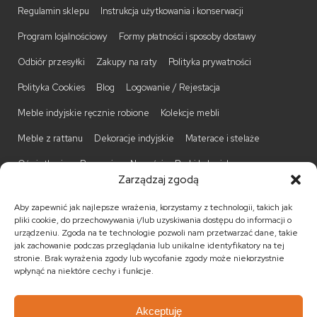
Regulamin sklepu
Instrukcja użytkowania i konserwacji
Program lojalnościowy
Formy płatności i sposoby dostawy
Odbiór przesyłki
Zakupy na raty
Polityka prywatności
Polityka Cookies
Blog
Logowanie / Rejestacja
Meble indyjskie ręcznie robione
Kolekcje mebli
Meble z rattanu
Dekoracje indyjskie
Materace i stelaże
Oświetlenie
Promocje
Nowości
Barki kolonialne
Zarządzaj zgodą
Biurka kolonialne
Komody kolonialne
Krzesła kolonialne
Aby zapewnić jak najlepsze wrażenia, korzystamy z technologii, takich jak
Kufry indyjskie
Ławki kolonialne
Łóżka kolonialne
pliki cookie, do przechowywania i/lub uzyskiwania dostępu do informacji o
urządzeniu. Zgoda na te technologie pozwoli nam przetwarzać dane, takie
Parawany kolonialne
Półki kolonialne
Regały kolonialne
jak zachowanie podczas przeglądania lub unikalne identyfikatory na tej
stronie. Brak wyrażenia zgody lub wycofanie zgody może niekorzystnie
Stojaki na CD
Stoliki kawowe
Stoliki nocne
wpłynąć na niektóre cechy i funkcje.
Taborety kolonialne
Witryny kolonialne
Akceptuję