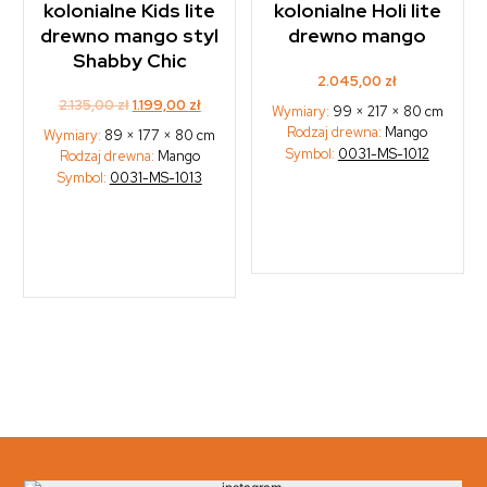
kolonialne Kids lite
kolonialne Holi lite
drewno mango styl
drewno mango
Shabby Chic
2.045,00
zł
Original
Current
2.135,00
zł
1.199,00
zł
Wymiary:
99 × 217 × 80 cm
price
price
Rodzaj drewna:
Mango
Wymiary:
89 × 177 × 80 cm
was:
is:
Symbol:
0031-MS-1012
Rodzaj drewna:
Mango
2.135,00 zł.
1.199,00 zł.
Symbol:
0031-MS-1013