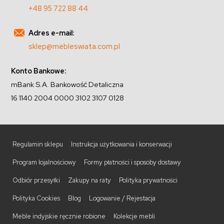
+48 95 722 88 44
Adres e-mail:
sklep@mebleswiata.com.pl
Konto Bankowe:
mBank S.A. Bankowość Detaliczna
16 1140 2004 0000 3102 3107 0128
Regulamin sklepu
Instrukcja użytkowania i konserwacji
Program lojalnościowy
Formy płatności i sposoby dostawy
Odbiór przesyłki
Zakupy na raty
Polityka prywatności
Polityka Cookies
Blog
Logowanie / Rejestacja
Meble indyjskie ręcznie robione
Kolekcje mebli