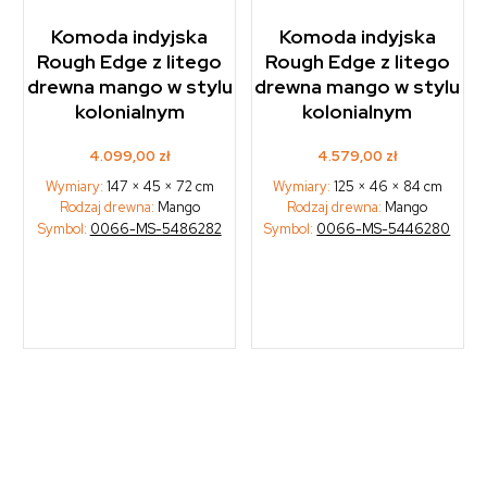
Komoda indyjska
Komoda indyjska
Rough Edge z litego
Rough Edge z litego
drewna mango w stylu
drewna mango w stylu
kolonialnym
kolonialnym
4.099,00
zł
4.579,00
zł
Wymiary:
147 × 45 × 72 cm
Wymiary:
125 × 46 × 84 cm
Rodzaj drewna:
Mango
Rodzaj drewna:
Mango
Symbol:
0066-MS-5486282
Symbol:
0066-MS-5446280