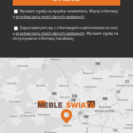
Wyrażam zgodę na wysyłkę newslettera. Więcej informacji
o
przetwarzaniu moich danych osobowych
Zapoznałam/em się z informacjami o administratorze oraz
o
przetwarzaniu moich danych osobowych
. Wyrażam zgodę na
otrzymywanie informacji handlowej.