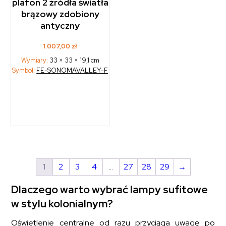
plafon 2 źródła światła
brązowy zdobiony
antyczny
1.007,00
zł
Wymiary:
33 × 33 × 19,1 cm
Symbol:
FE-SONOMAVALLEY-F
1
2
3
4
…
27
28
29
→
Dlaczego warto wybrać lampy sufitowe
w stylu kolonialnym?
Oświetlenie centralne od razu przyciąga uwagę po