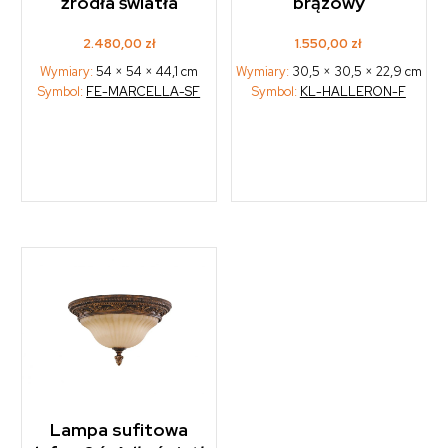
źródła światła
brązowy
2.480,00
zł
1.550,00
zł
Wymiary:
54 × 54 × 44,1 cm
Wymiary:
30,5 × 30,5 × 22,9 cm
Symbol:
FE-MARCELLA-SF
Symbol:
KL-HALLERON-F
Lampa sufitowa