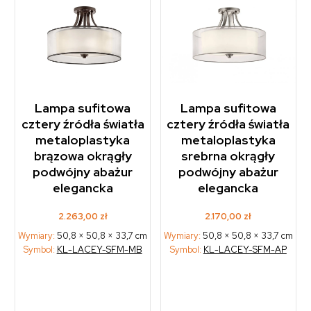
Lampa sufitowa
Lampa sufitowa
cztery źródła światła
cztery źródła światła
metaloplastyka
metaloplastyka
brązowa okrągły
srebrna okrągły
podwójny abażur
podwójny abażur
elegancka
elegancka
2.263,00
zł
2.170,00
zł
Wymiary:
50,8 × 50,8 × 33,7 cm
Wymiary:
50,8 × 50,8 × 33,7 cm
Symbol:
KL-LACEY-SFM-MB
Symbol:
KL-LACEY-SFM-AP