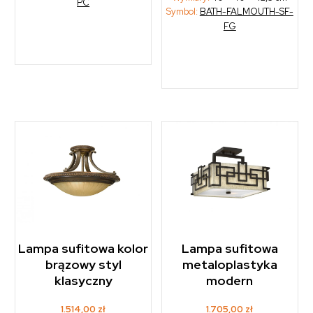
PC
Symbol:
BATH-FALMOUTH-SF-
FG
Lampa sufitowa kolor
Lampa sufitowa
brązowy styl
metaloplastyka
klasyczny
modern
1.514,00
zł
1.705,00
zł