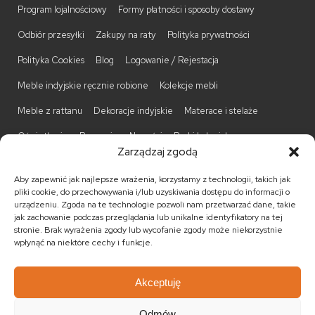
Program lojalnościowy
Formy płatności i sposoby dostawy
Odbiór przesyłki
Zakupy na raty
Polityka prywatności
Polityka Cookies
Blog
Logowanie / Rejestacja
Meble indyjskie ręcznie robione
Kolekcje mebli
Meble z rattanu
Dekoracje indyjskie
Materace i stelaże
Oświetlenie
Promocje
Nowości
Barki kolonialne
Zarządzaj zgodą
Biurka kolonialne
Komody kolonialne
Krzesła kolonialne
Aby zapewnić jak najlepsze wrażenia, korzystamy z technologii, takich jak
Kufry indyjskie
Ławki kolonialne
Łóżka kolonialne
pliki cookie, do przechowywania i/lub uzyskiwania dostępu do informacji o
urządzeniu. Zgoda na te technologie pozwoli nam przetwarzać dane, takie
Parawany kolonialne
Półki kolonialne
Regały kolonialne
jak zachowanie podczas przeglądania lub unikalne identyfikatory na tej
stronie. Brak wyrażenia zgody lub wycofanie zgody może niekorzystnie
Stojaki na CD
Stoliki kawowe
Stoliki nocne
wpłynąć na niektóre cechy i funkcje.
Taborety kolonialne
Witryny kolonialne
Akceptuję
Odmów