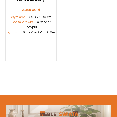
2.355,00
zł
Wymiary:
110 × 35 × 90 cm
Rodzaj drewna:
Palisander
indyjski
Symbol:
0066-MS-9595040-2