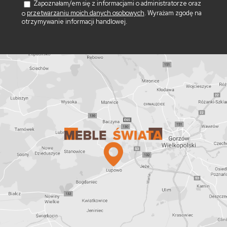
Zapoznałam/em się z informacjami o administratorze oraz
o
przetwarzaniu moich danych osobowych
. Wyrażam zgodę na
otrzymywanie informacji handlowej.