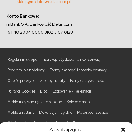
sklep@mebleswiata.com.pl
Konto Bankowe:
mBank S.A. Bankowość Detaliczna
16 1140 2004 0000 3102 3107 0128
Regulamin sklepu
Instrukcja użytkowania i konserwacji
Program lojalnościowy
Formy płatności i sposoby dostawy
Odbiór przesyłki
Zakupy na raty
Polityka prywatności
Polityka Cookies
Blog
Logowanie / Rejestacja
Meble indyjskie ręcznie robione
Kolekcje mebli
Meble z rattanu
Dekoracje indyjskie
Materace i stelaże
Oświetlenie
Promocje
Nowości
Barki kolonialne
Zarządzaj zgodą