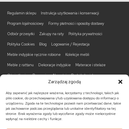
Regulamin sklepu
Instrukcja użytkowania i konserwacji
Program lojalnościowy
Formy płatności i sposoby dostawy
Odbiór przesyłki
Zakupy na raty
Polityka prywatności
Polityka Cookies
Blog
Logowanie / Rejestacja
Meble indyjskie ręcznie robione
Kolekcje mebli
Meble z rattanu
Dekoracje indyjskie
Materace i stelaże
Oświetlenie
Promocje
Nowości
Barki kolonialne
Zarządzaj zgodą
Biurka kolonialne
Komody kolonialne
Krzesła kolonialne
Aby zapewnić jak najlepsze wrażenia, korzystamy z technologii, takich jak
Kufry indyjskie
Ławki kolonialne
Łóżka kolonialne
pliki cookie, do przechowywania i/lub uzyskiwania dostępu do informacji o
urządzeniu. Zgoda na te technologie pozwoli nam przetwarzać dane, takie
Parawany kolonialne
Półki kolonialne
Regały kolonialne
jak zachowanie podczas przeglądania lub unikalne identyfikatory na tej
stronie. Brak wyrażenia zgody lub wycofanie zgody może niekorzystnie
Stojaki na CD
Stoliki kawowe
Stoliki nocne
wpłynąć na niektóre cechy i funkcje.
Taborety kolonialne
Witryny kolonialne