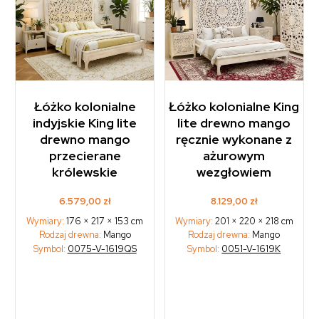
Łóżko kolonialne
Łóżko kolonialne King
indyjskie King lite
lite drewno mango
drewno mango
ręcznie wykonane z
przecierane
ażurowym
królewskie
wezgłowiem
6.579,00
zł
8.129,00
zł
Wymiary:
176 × 217 × 153 cm
Wymiary:
201 × 220 × 218 cm
Rodzaj drewna:
Mango
Rodzaj drewna:
Mango
Symbol:
0075-V-1619QS
Symbol:
0051-V-1619K