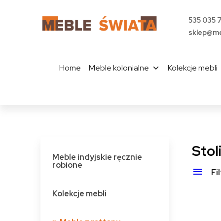
535 035 
sklep@me
Home
Meble kolonialne
Kolekcje mebli
Stol
Meble indyjskie ręcznie
robione
Fi
Kolekcje mebli