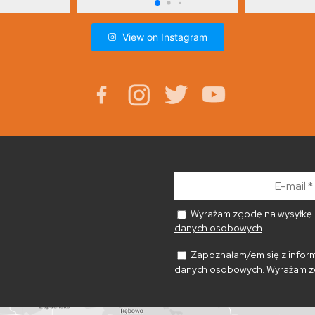
View on Instagram
E-
mail
*
Wyrażam zgodę na wysyłkę n
danych osobowych
Zapoznałam/em się z inform
danych osobowych
. Wyrażam z