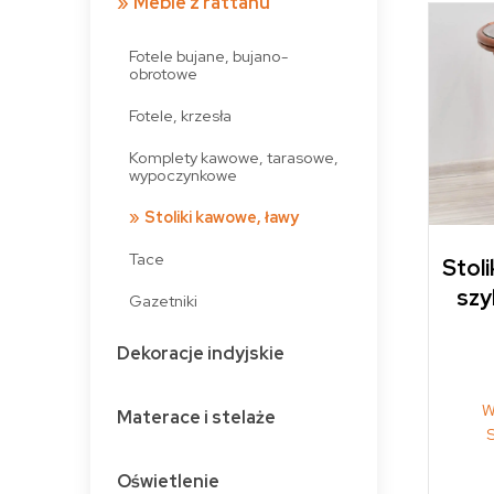
Meble z rattanu
Fotele bujane, bujano-
obrotowe
Fotele, krzesła
Komplety kawowe, tarasowe,
wypoczynkowe
Stoliki kawowe, ławy
Tace
Stoli
szy
Gazetniki
Dekoracje indyjskie
W
Materace i stelaże
Oświetlenie