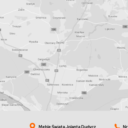
Meble Świata Jolanta Dudycz
Nr