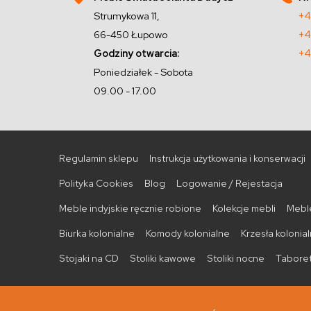
Strumykowa 11,
+4
66-450 Łupowo
+4
Godziny otwarcia:
+4
Poniedziałek - Sobota
09.00 - 17.00
Regulamin sklepu
Instrukcja użytkowania i konserwacji
Polityka Cookies
Blog
Logowanie / Rejestacja
Meble indyjskie ręcznie robione
Kolekcje mebli
Meble
Biurka kolonialne
Komody kolonialne
Krzesła kolonia
Stojaki na CD
Stoliki kawowe
Stoliki nocne
Taboret