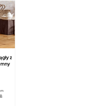
ągły z
iemny
 cm
DB