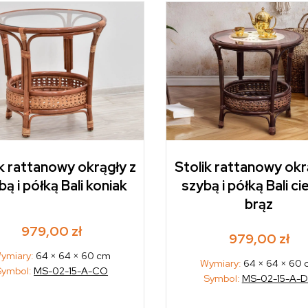
k rattanowy okrągły z
Stolik rattanowy okr
bą i półką Bali koniak
szybą i półką Bali c
brąz
979,00
zł
979,00
zł
ymiary:
64 × 64 × 60 cm
Wymiary:
64 × 64 × 60
Symbol:
MS-02-15-A-CO
Symbol:
MS-02-15-A-