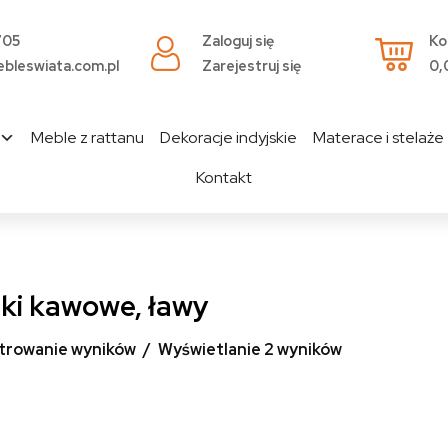
705
Zaloguj się
Ko
bleswiata.com.pl
Zarejestruj się
0,
Meble z rattanu
Dekoracje indyjskie
Materace i stelaże
Kontakt
iki kawowe, ławy
ltrowanie wyników
Wyświetlanie 2 wyników