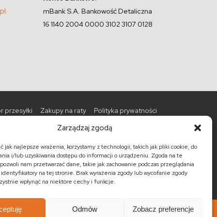
pl
mBank S.A. Bankowość Detaliczna
16 1140 2004 0000 3102 3107 0128
r przesyłki
Zakupy na raty
Polityka prywatności
Zarządzaj zgodą
Promocje
Nowości
Barki kolonialne
 jak najlepsze wrażenia, korzystamy z technologii, takich jak pliki cookie, do
ia i/lub uzyskiwania dostępu do informacji o urządzeniu. Zgoda na te
kolonialne
Półki kolonialne
Regały kolonialne
pozwoli nam przetwarzać dane, takie jak zachowanie podczas przeglądania
 identyfikatory na tej stronie. Brak wyrażenia zgody lub wycofanie zgody
ystnie wpłynąć na niektóre cechy i funkcje.
ceptuję
Odmów
Zobacz preferencje