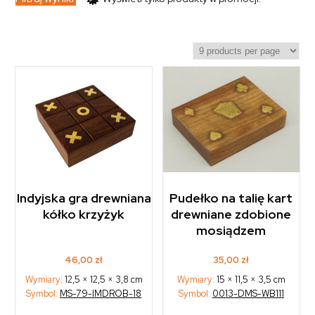
Pudełko na talię kart
Indyjska gra drewniana
drewniane zdobione
kółko krzyżyk
mosiądzem
35,00
zł
46,00
zł
Wymiary:
15 × 11,5 × 3,5 cm
Wymiary:
12,5 × 12,5 × 3,8 cm
Symbol:
0013-DMS-WB111
Symbol:
MS-79-IMDROB-18