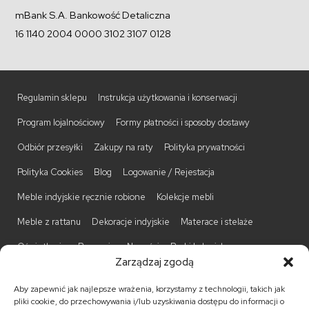
mBank S.A. Bankowość Detaliczna
16 1140 2004 0000 3102 3107 0128
Regulamin sklepu
Instrukcja użytkowania i konserwacji
Program lojalnościowy
Formy płatności i sposoby dostawy
Odbiór przesyłki
Zakupy na raty
Polityka prywatności
Polityka Cookies
Blog
Logowanie / Rejestacja
Meble indyjskie ręcznie robione
Kolekcje mebli
Meble z rattanu
Dekoracje indyjskie
Materace i stelaże
Oświetlenie
Promocje
Nowości
Barki kolonialne
Zarządzaj zgodą
Biurka kolonialne
Komody kolonialne
Krzesła kolonialne
Aby zapewnić jak najlepsze wrażenia, korzystamy z technologii, takich jak
Kufry indyjskie
Ławki kolonialne
Łóżka kolonialne
pliki cookie, do przechowywania i/lub uzyskiwania dostępu do informacji o