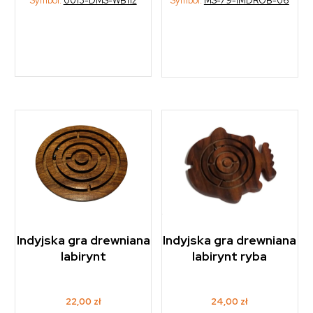
Symbol:
0013-DMS-WB112
Symbol:
MS-79-IMDROB-06
Indyjska gra drewniana
Indyjska gra drewniana
labirynt ryba
labirynt
24,00
zł
22,00
zł