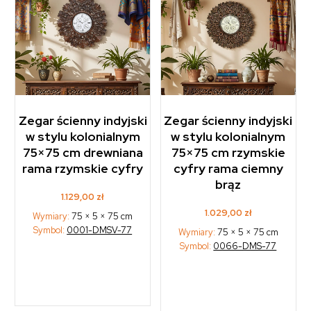
Zegar ścienny indyjski
Zegar ścienny indyjski
w stylu kolonialnym
w stylu kolonialnym
75×75 cm drewniana
75×75 cm rzymskie
rama rzymskie cyfry
cyfry rama ciemny
brąz
1.129,00
zł
1.029,00
zł
Wymiary:
75 × 5 × 75 cm
Symbol:
0001-DMSV-77
Wymiary:
75 × 5 × 75 cm
Symbol:
0066-DMS-77