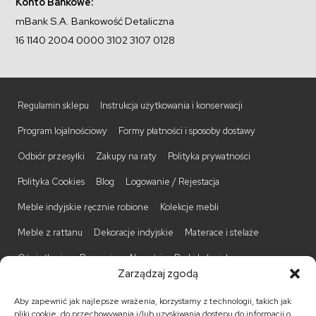
Konto Bankowe:
mBank S.A. Bankowość Detaliczna
16 1140 2004 0000 3102 3107 0128
Regulamin sklepu
Instrukcja użytkowania i konserwacji
Program lojalnościowy
Formy płatności i sposoby dostawy
Odbiór przesyłki
Zakupy na raty
Polityka prywatności
Polityka Cookies
Blog
Logowanie / Rejestacja
Meble indyjskie ręcznie robione
Kolekcje mebli
Meble z rattanu
Dekoracje indyjskie
Materace i stelaże
Oświetlenie
Promocje
Nowości
Barki kolonialne
Zarządzaj zgodą
Biurka kolonialne
Komody kolonialne
Krzesła kolonialne
Aby zapewnić jak najlepsze wrażenia, korzystamy z technologii, takich jak
Kufry indyjskie
Ławki kolonialne
Łóżka kolonialne
pliki cookie, do przechowywania i/lub uzyskiwania dostępu do informacji o