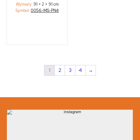
Wymiary:
91 × 2 × 91 cm
Symbol:
0056-MS-PN4
1
2
3
4
→