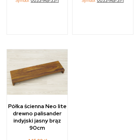
Symbol:
0033-MS-33-1
Symbol:
0033-MS-31-1
Półka ścienna Neo lite
drewno palisander
indyjski jasny brąz
90cm