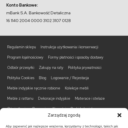
Konto Bankowe:
mBank S.A. Bankowość Detaliczna
16 1140 2004 0000 3102 3107 0128
Regulamin sklepu
Instrukcja użytkowania i konserwacji
Program lojalnościowy
Formy płatności i sposoby dostawy
Odbiór przesyłki
Zakupy na raty
Polityka prywatności
Polityka Cookies
Blog
Logowanie / Rejestacja
Meble indyjskie ręcznie robione
Kolekcje mebli
Meble z rattanu
Dekoracje indyjskie
Materace i stelaże
Oświetlenie
Promocje
Nowości
Barki kolonialne
Zarządzaj zgodą
Biurka kolonialne
Komody kolonialne
Krzesła kolonialne
Aby zapewnić jak najlepsze wrażenia, korzystamy z technologii, takich jak