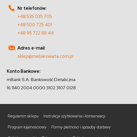
Nr telefonów:
+48 535 035 705
+48 500 725 401
+48 95 722 88 44
Adres e-mail:
sklep@mebleswiata.com.pl
Konto Bankowe:
mBank S.A. Bankowość Detaliczna
16 1140 2004 0000 3102 3107 0128
Regulamin sklepu
Instrukcja użytkowania i konserwacji
Program lojalnościowy
Formy płatności i sposoby dostawy