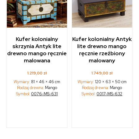
Kufer kolonialny
Kufer kolonialny Antyk
skrzynia Antyk lite
lite drewno mango
drewno mango ręcznie
ręcznie rzeźbiony
malowana
malowany
1.219,00
zł
1.749,00
zł
Wymiary:
81 × 46 × 46 cm
Wymiary:
120 × 63 × 50 cm
Rodzaj drewna:
Mango
Rodzaj drewna:
Mango
Symbol:
0076-MS-631
Symbol:
0017-MS-632