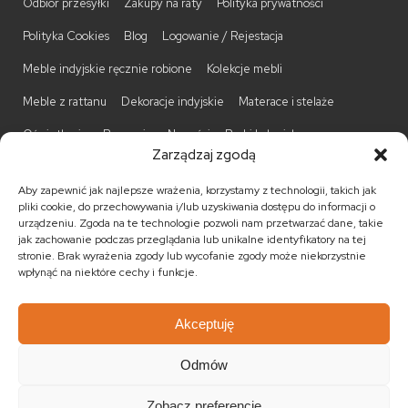
Odbiór przesyłki
Zakupy na raty
Polityka prywatności
Polityka Cookies
Blog
Logowanie / Rejestacja
Meble indyjskie ręcznie robione
Kolekcje mebli
Meble z rattanu
Dekoracje indyjskie
Materace i stelaże
Oświetlenie
Promocje
Nowości
Barki kolonialne
Zarządzaj zgodą
Biurka kolonialne
Komody kolonialne
Krzesła kolonialne
Aby zapewnić jak najlepsze wrażenia, korzystamy z technologii, takich jak
Kufry indyjskie
Ławki kolonialne
Łóżka kolonialne
pliki cookie, do przechowywania i/lub uzyskiwania dostępu do informacji o
urządzeniu. Zgoda na te technologie pozwoli nam przetwarzać dane, takie
Parawany kolonialne
Półki kolonialne
Regały kolonialne
jak zachowanie podczas przeglądania lub unikalne identyfikatory na tej
stronie. Brak wyrażenia zgody lub wycofanie zgody może niekorzystnie
Stojaki na CD
Stoliki kawowe
Stoliki nocne
wpłynąć na niektóre cechy i funkcje.
Taborety kolonialne
Witryny kolonialne
Akceptuję
Odmów
© 2026
Meble kolonialne
MEBLE ŚWIATA
. Wszystkie prawa
zastrzeżone.
Zobacz preferencje