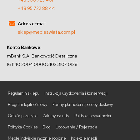
+48 95 722 88 44
Adres e-mail:
sklep@mebleswiata.com.pl
Konto Bankowe:
mBank S.A. Bankowość Detaliczna
16 1140 2004 0000 3102 3107 0128
Regulamin sklepu
Instrukcja użytkowania i konserwacji
Program lojalnościowy
Formy płatności i sposoby dostawy
Odbiór przesyłki
Zakupy na raty
Polityka prywatności
Polityka Cookies
Blog
Logowanie / Rejestacja
Meble indyjskie ręcznie robione
Kolekcje mebli