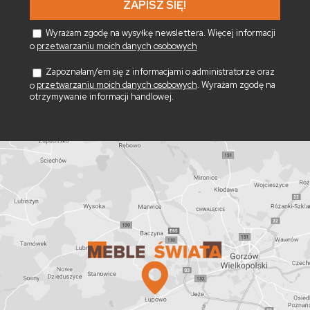
Wyrażam zgodę na wysyłkę newslettera. Więcej informacji
o
przetwarzaniu moich danych osobowych
Zapoznałam/em się z informacjami o administratorze oraz
o
przetwarzaniu moich danych osobowych
. Wyrażam zgodę na
otrzymywanie informacji handlowej.