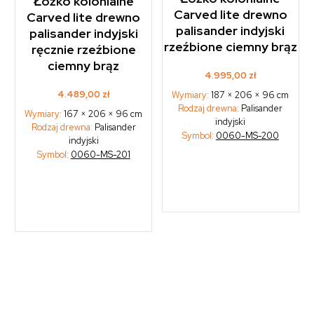
Łóżko kolonialne
Carved lite drewno
Carved lite drewno
palisander indyjski
palisander indyjski
rzeźbione ciemny brąz
ręcznie rzeźbione
ciemny brąz
4.995,00
zł
4.489,00
zł
Wymiary:
187 × 206 × 96 cm
Rodzaj drewna:
Palisander
Wymiary:
167 × 206 × 96 cm
indyjski
Rodzaj drewna:
Palisander
Symbol:
0060-MS-200
indyjski
Symbol:
0060-MS-201