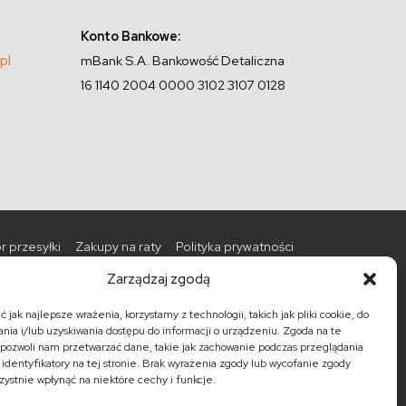
Konto Bankowe:
pl
mBank S.A. Bankowość Detaliczna
16 1140 2004 0000 3102 3107 0128
r przesyłki
Zakupy na raty
Polityka prywatności
Zarządzaj zgodą
Promocje
Nowości
Barki kolonialne
 jak najlepsze wrażenia, korzystamy z technologii, takich jak pliki cookie, do
ia i/lub uzyskiwania dostępu do informacji o urządzeniu. Zgoda na te
kolonialne
Półki kolonialne
Regały kolonialne
pozwoli nam przetwarzać dane, takie jak zachowanie podczas przeglądania
 identyfikatory na tej stronie. Brak wyrażenia zgody lub wycofanie zgody
ystnie wpłynąć na niektóre cechy i funkcje.