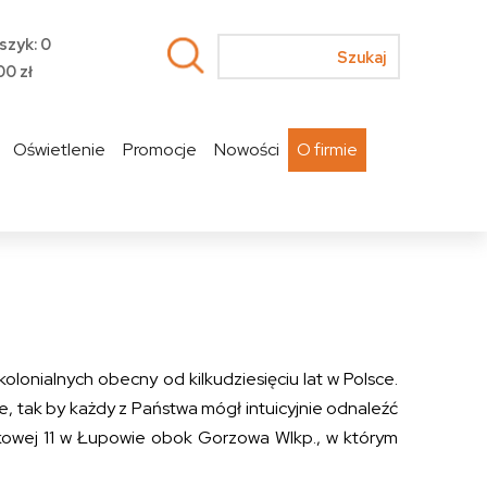
szyk: 0
00
zł
Oświetlenie
Promocje
Nowości
O firmie
olonialnych obecny od kilkudziesięciu lat w Polsce.
, tak by każdy z Państwa mógł intuicyjnie odnaleźć
ykowej 11 w Łupowie obok Gorzowa Wlkp., w którym