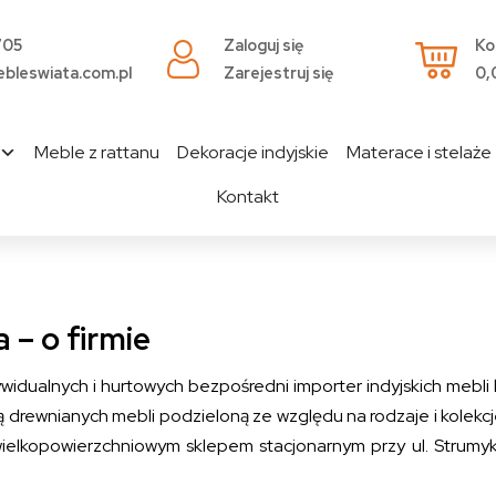
705
Zaloguj się
Ko
bleswiata.com.pl
Zarejestruj się
0,
Meble z rattanu
Dekoracje indyjskie
Materace i stelaże
Kontakt
 – o firmie
idualnych i hurtowych bezpośredni importer indyjskich mebli k
drewnianych mebli podzieloną ze względu na rodzaje i kolekcje
wielkopowierzchniowym sklepem stacjonarnym przy ul. Strum