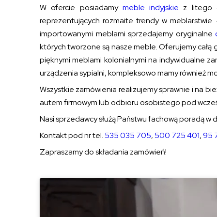
W ofercie posiadamy
meble indyjskie
z litego 
reprezentujących rozmaite trendy w meblarstwie 
importowanymi meblami sprzedajemy oryginalne
których tworzone są nasze meble. Oferujemy całą 
pięknymi meblami kolonialnymi na indywidualne zamó
urządzenia sypialni, kompleksowo mamy również moż
Wszystkie zamówienia realizujemy sprawnie i na bie
autem firmowym lub odbioru osobistego pod wcześ
Nasi sprzedawcy służą Państwu fachową poradą w d
Kontakt pod nr tel.
535 035 705
,
500 725 401
,
95 
Zapraszamy do składania zamówień!