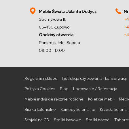
Meble Świata Jolanta Dudycz
Nr
Strumykowa 11,
+4
66-450 Łupowo
+4
Godziny otwarcia:
+4
Poniedziałek - Sobota
09.00 - 17.00
Regulamin sklepu
Instrukcja użytkowania i konserwacji
Polityka Cookies
Blog
Logowanie / Rejestacja
Meble indyjskie ręcznie robione
Kolekcje mebli
Meble
Biurka kolonialne
Komody kolonialne
Krzesła kolonia
Stojaki na CD
Stoliki kawowe
Stoliki nocne
Taboret