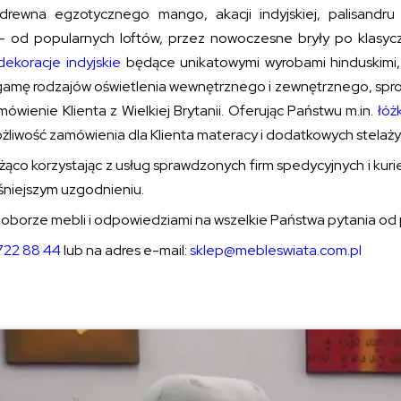
drewna egzotycznego mango, akacji indyjskiej, palisandru 
– od popularnych loftów, przez nowoczesne bryły po klasyc
dekoracje indyjskie
będące unikatowymi wyrobami hinduskimi
gamę rodzajów oświetlenia wewnętrznego i zewnętrznego, spro
wienie Klienta z Wielkiej Brytanii. Oferując Państwu m.in.
łóż
liwość zamówienia dla Klienta materacy i dodatkowych stelaży
żąco korzystając z usług sprawdzonych firm spedycyjnych i kurie
niejszym uzgodnieniu.
oborze mebli i odpowiedziami na wszelkie Państwa pytania od 
722 88 44
lub na adres e-mail:
sklep@mebleswiata.com.pl