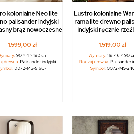
ro kolonialne Neo lite
Lustro kolonialne Wa
no palisander indyjski
rama lite drewno pali
jasny brąz nowoczesne
indyjski ręcznie rze
1.599,00
zł
1.519,00
zł
ymiary:
90 × 4 × 180 cm
Wymiary:
118 × 6 × 90 
j drewna:
Palisander indyjski
Rodzaj drewna:
Palisander i
ymbol:
0072-MS-516C-1
Symbol:
0072-MS-24