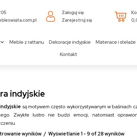
705
Zaloguj się
Ko
bleswiata.com.pl
Zarejestruj się
0,
Meble z rattanu
Dekoracje indyjskie
Materace i stelaże
Kontakt
ra indyjskie
indyjskie
są motywem często wykorzystywanym w baśniach czy 
nego. Zwykłe lustro nie budzi emocji, natomiast opraw
czeniu.
ltrowanie wyników
Wyświetlanie 1 - 9 of 28 wyników