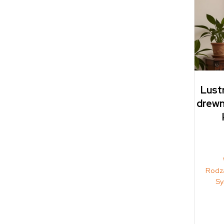
Lustr
drewn
Rodza
Sy