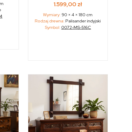
1.599,00
zł
cm
o
Wymiary:
90 × 4 × 180 cm
4
Rodzaj drewna:
Palisander indyjski
Symbol:
0072-MS-516C