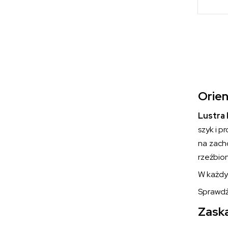
Orien
Lustra 
szyk i p
na zach
rzeźbio
W każdy
Sprawdź
Zaska