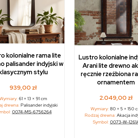
o kolonialne rama lite
Lustro kolonialne ind
o palisander indyjski w
Arani lite drewno a
klasycznym stylu
ręcznie rzeźbiona r
ornamentem
939,00
zł
2.049,00
zł
Wymiary:
61 × 13 × 91 cm
j drewna:
Palisander indyjski
Wymiary:
80 × 5 × 150 
mbol:
0074-MS-6756264
Rodzaj drewna:
Akacja ind
Symbol:
0073-W-1261