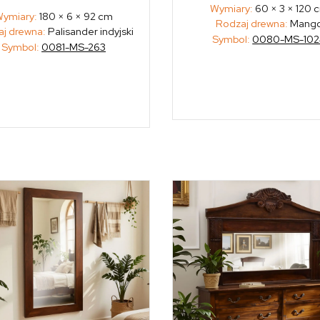
Wymiary:
60 × 3 × 120 
ymiary:
180 × 6 × 92 cm
Rodzaj drewna:
Mang
j drewna:
Palisander indyjski
Symbol:
0080-MS-102
Symbol:
0081-MS-263