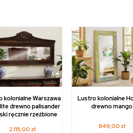
o kolonialne Warszawa
Lustro kolonialne Hol
lite drewno palisander
drewno mango
jski ręcznie rzeźbione
849,00
zł
2.115,00
zł