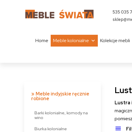
535 035 
sklep@me
Home
Meble kolonialne
Kolekcje mebli
Lust
Meble indyjskie ręcznie
robione
Lustra 
magicz
Barki kolonialne, komody na
wino
pomiesz
Biurka kolonialne
Fi