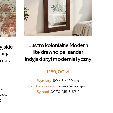
Lustro kolonialne Modern
yjskie
lite drewno palisander
kacja
indyjski styl modernistyczny
ama z
1.169,00
zł
Wymiary:
80 × 3 × 120 cm
Rodzaj drewna:
Palisander indyjski
cm
Symbol:
0070-MS-516B-2
yjska
A