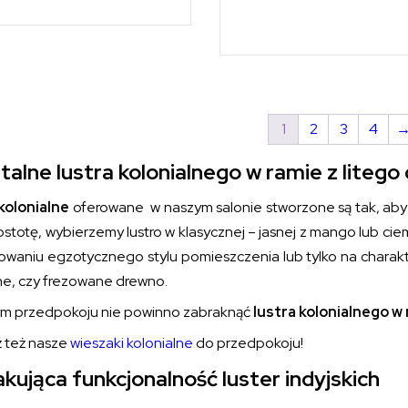
1
2
3
4
talne lustra kolonialnego w ramie z litego
kolonialne
oferowane w naszym salonie stworzone są tak, aby 
rostotę, wybierzemy lustro w klasycznej – jasnej z mango lub ci
owaniu egzotycznego stylu pomieszczenia lub tylko na charak
ne, czy frezowane drewno.
m przedpokoju nie powinno zabraknąć
lustra kolonialnego w
 też nasze
wieszaki kolonialne
do przedpokoju!
kująca funkcjonalność luster indyjskich