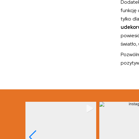
Dodate
funkcję 
tylko dl
udekoru
powiesić
światło,
Pozwólm
pozytywn