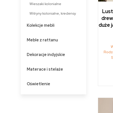
Wieszaki kolonialne
Lust
Witryny kolonialne, kredensy
drew
duże 
Kolekcje mebli
Meble z rattanu
W
Rodza
Dekoracje indyjskie
S
Materace i stelaże
Oświetlenie