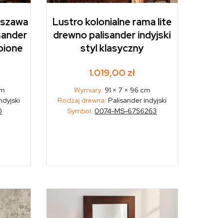
rszawa
Lustro kolonialne rama lite
sander
drewno palisander indyjski
źbione
styl klasyczny
1.019,00
zł
cm
Wymiary:
91 × 7 × 96 cm
ndyjski
Rodzaj drewna:
Palisander indyjski
0
Symbol:
0074-MS-6756263