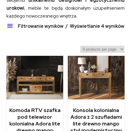
swojemu
unikalnemu designowi i egzotycznemu
urokowi
, meble te będą doskonałym uzupełnieniem
każdego nowoczesnego wnętrza.
Filtrowanie wyników
Wyświetlanie 4 wyników
Komoda RTV szafka
Konsola kolonialna
pod telewizor
Adora z 2 szufladami
kolonialna Adora lite
lite drewno mango
drewno mango
styl modernistyczny