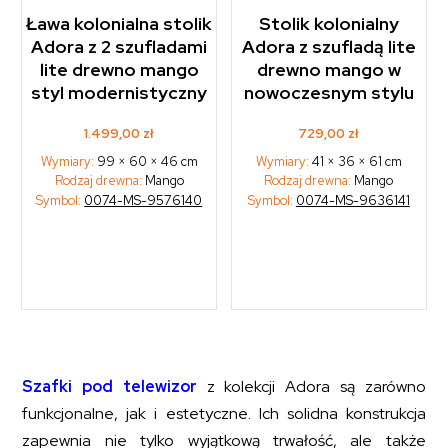
Ława kolonialna stolik
Stolik kolonialny
Adora z 2 szufladami
Adora z szufladą lite
lite drewno mango
drewno mango w
styl modernistyczny
nowoczesnym stylu
1.499,00
zł
729,00
zł
Wymiary:
99 × 60 × 46 cm
Wymiary:
41 × 36 × 61 cm
Rodzaj drewna:
Mango
Rodzaj drewna:
Mango
Symbol:
0074-MS-9576140
Symbol:
0074-MS-9636141
Szafki pod telewizor
z kolekcji Adora są zarówno
funkcjonalne, jak i estetyczne. Ich solidna konstrukcja
zapewnia nie tylko wyjątkową trwałość, ale także