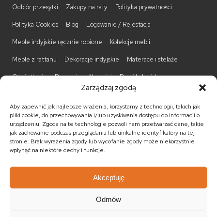
Odbiór przesyłki
Zakupy na raty
Polityka prywatności
Polityka Cookies
Blog
Logowanie / Rejestacja
Meble indyjskie ręcznie robione
Kolekcje mebli
Meble z rattanu
Dekoracje indyjskie
Materace i stelaże
Oświetlenie
Promocje
Nowości
Barki kolonialne
Zarządzaj zgodą
Biurka kolonialne
Komody kolonialne
Krzesła kolonialne
Aby zapewnić jak najlepsze wrażenia, korzystamy z technologii, takich jak
Kufry indyjskie
Ławki kolonialne
Łóżka kolonialne
pliki cookie, do przechowywania i/lub uzyskiwania dostępu do informacji o
urządzeniu. Zgoda na te technologie pozwoli nam przetwarzać dane, takie
Parawany kolonialne
Półki kolonialne
Regały kolonialne
jak zachowanie podczas przeglądania lub unikalne identyfikatory na tej
stronie. Brak wyrażenia zgody lub wycofanie zgody może niekorzystnie
Stojaki na CD
Stoliki kawowe
Stoliki nocne
wpłynąć na niektóre cechy i funkcje.
Taborety kolonialne
Witryny kolonialne
Akceptuję
Odmów
© 2026
Meble kolonialne
MEBLE ŚWIATA
. Wszystkie prawa
zastrzeżone.