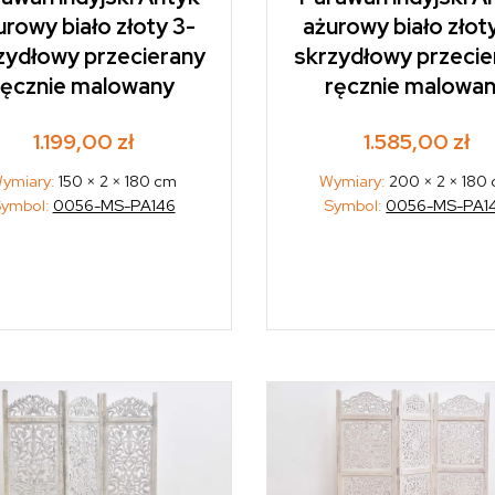
urowy biało złoty 3-
ażurowy biało złot
zydłowy przecierany
skrzydłowy przecie
ręcznie malowany
ręcznie malowa
1.199,00
zł
1.585,00
zł
ymiary:
150 × 2 × 180 cm
Wymiary:
200 × 2 × 180
ymbol:
0056-MS-PA146
Symbol:
0056-MS-PA1