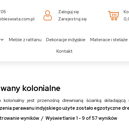
705
Zaloguj się
Ko
bleswiata.com.pl
Zarejestruj się
0,
Meble z rattanu
Dekoracje indyjskie
Materace i stelaże
Kontakt
wany kolonialne
 kolonialny jest przenośną drewnianą ścianką składającą 
enia parawanu indyjskiego użyte zostało egzotyczne dr
ltrowanie wyników
Wyświetlanie 1 - 9 of 57 wyników