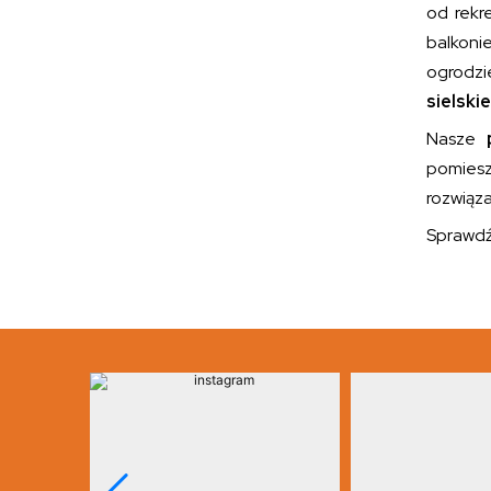
od rekr
balkoni
ogrodzi
sielski
Nasze
p
pomiesz
rozwiąza
Sprawdź