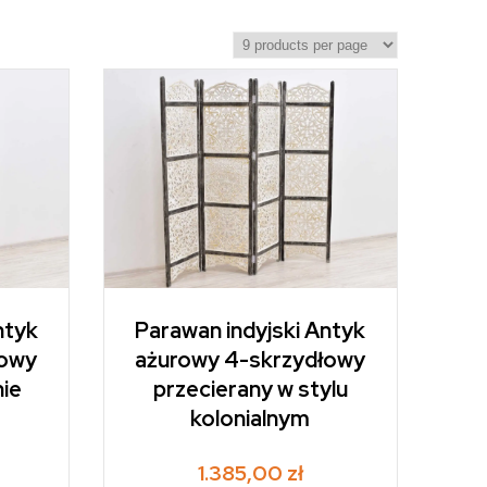
ntyk
Parawan indyjski Antyk
łowy
ażurowy 4-skrzydłowy
nie
przecierany w stylu
kolonialnym
1.385,00
zł