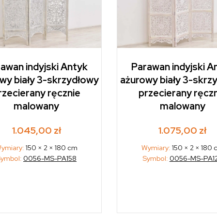
awan indyjski Antyk
Parawan indyjski A
wy biały 3-skrzydłowy
ażurowy biały 3-skrz
rzecierany ręcznie
przecierany ręcz
malowany
malowany
1.045,00
zł
1.075,00
zł
ymiary:
150 × 2 × 180 cm
Wymiary:
150 × 2 × 180
Symbol:
0056-MS-PA158
Symbol:
0056-MS-PA1