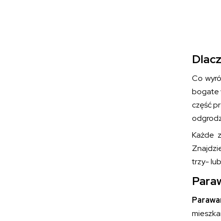
Dlacz
Co wyró
bogate 
część p
odgrodze
Każde z
Znajdzi
trzy- lu
Paraw
Parawan
mieszkan