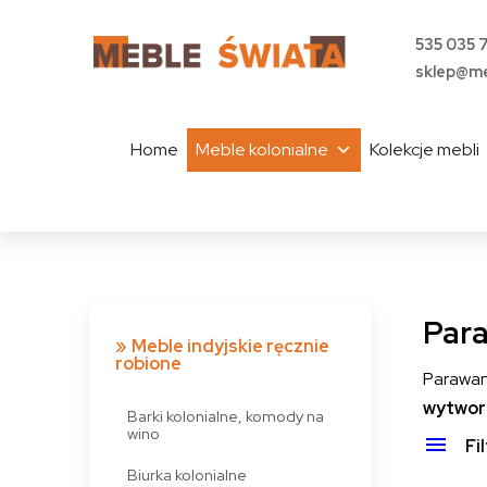
535 035 
sklep@me
Home
Meble kolonialne
Kolekcje mebli
Para
Meble indyjskie ręcznie
robione
Parawan
wytworz
Barki kolonialne, komody na
wino
Fi
Biurka kolonialne