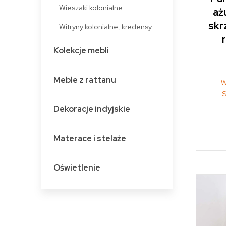
Wieszaki kolonialne
aż
skr
Witryny kolonialne, kredensy
Kolekcje mebli
Meble z rattanu
W
S
Dekoracje indyjskie
Materace i stelaże
Oświetlenie