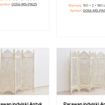
Symbol:
0056-MS-PA125
Wymiary:
150 × 2 × 180
Symbol:
0056-MS-PA11
awan indyjski Antyk
Parawan indyjski A