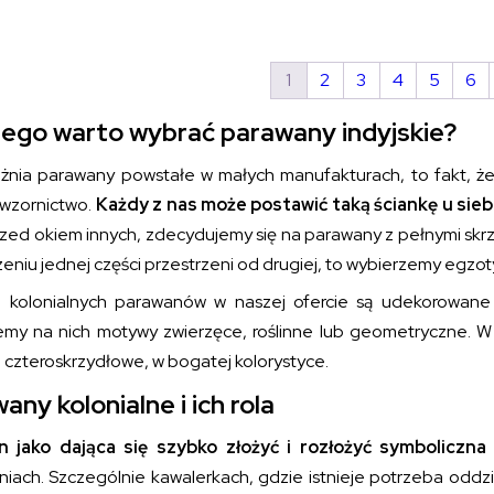
1
2
3
4
5
6
ego warto wybrać parawany indyjskie?
żnia parawany powstałe w małych manufakturach, to fakt, że
wzornictwo.
Każdy z nas może postawić taką ściankę u sie
rzed okiem innych, zdecydujemy się na parawany z pełnymi skrz
niu jednej części przestrzeni od drugiej, to wybierzemy egzo
 kolonialnych parawanów w naszej ofercie są udekorowane 
emy na nich motywy zwierzęce, roślinne lub geometryczne. 
b czteroskrzydłowe, w bogatej kolorystyce.
any kolonialne i ich rola
 jako dająca się szybko złożyć i rozłożyć symboliczna
iach. Szczególnie kawalerkach, gdzie istnieje potrzeba oddzie