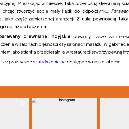
eacyjnej. Mieszkając w mieście, taką przenośną drewnianą śc
e chcąc stworzyć sobie mały kącik do odpoczynku.
Parawan 
e, jako część zamierzonej aranżacji.
Z całą pewnością taka
ego obrazu otoczenia.
arawany drewniane indyjskie
powinny, także zainteres
czenia w salonach piękności czy salonach masażu. W gabinecie 
niem jako ścianka przebieralni a w restauracji stworzy pewną i
 też praktyczne
szafy kolonialne
dostępne w naszej ofercie.