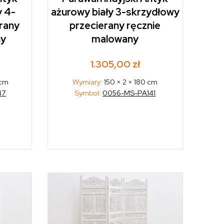
y 4-
ażurowy biały 3-skrzydłowy
rany
przecierany ręcznie
ny
malowany
1.305,00
zł
 cm
Wymiary:
150 × 2 × 180 cm
47
Symbol:
0056-MS-PA141