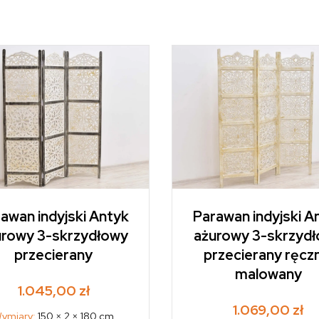
awan indyjski Antyk
Parawan indyjski A
urowy 3-skrzydłowy
ażurowy 3-skrzyd
przecierany
przecierany ręcz
malowany
1.045,00
zł
1.069,00
zł
ymiary:
150 × 2 × 180 cm