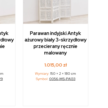
ntyk
Parawan indyjski Antyk
ydłowy
ażurowy biały 3-skrzydłowy
nie
przecierany ręcznie
malowany
1.015,00
zł
 cm
Wymiary:
150 × 2 × 180 cm
29
Symbol:
0056-MS-PA133