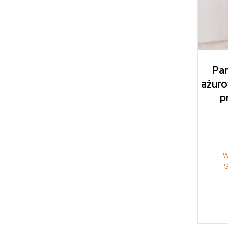
Par
ażuro
p
W