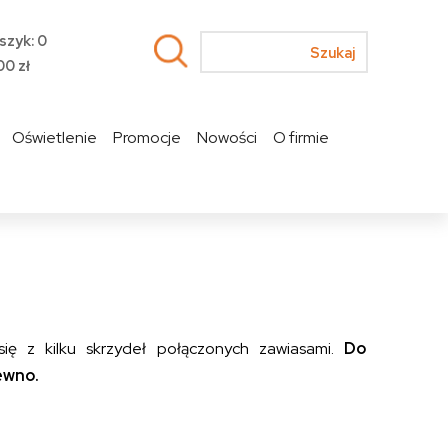
szyk: 0
00
zł
Oświetlenie
Promocje
Nowości
O firmie
się z kilku skrzydeł połączonych zawiasami.
Do
ewno.