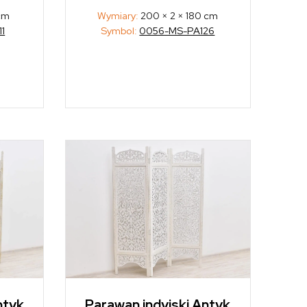
 cm
Wymiary:
200 × 2 × 180 cm
1
Symbol:
0056-MS-PA126
ntyk
Parawan indyjski Antyk