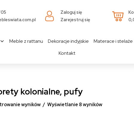
705
Zaloguj się
Ko
bleswiata.com.pl
Zarejestruj się
0,
Meble z rattanu
Dekoracje indyjskie
Materace i stelaże
Kontakt
rety kolonialne, pufy
ltrowanie wyników
Wyświetlanie 8 wyników