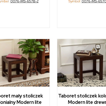
ymbol:
0076-MS-657B-2
Symbol:
0076-MS-657C
oret mały stoliczek
Taboret stoliczek kol
lonialny Modern lite
Modern lite drew