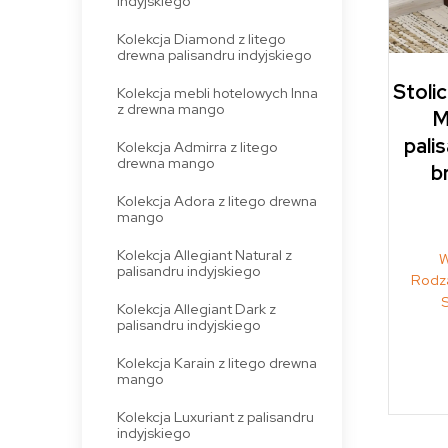
indyjskiego
Kolekcja Diamond z litego
drewna palisandru indyjskiego
Stoli
Kolekcja mebli hotelowych Inna
z drewna mango
M
pali
Kolekcja Admirra z litego
drewna mango
b
Kolekcja Adora z litego drewna
mango
Kolekcja Allegiant Natural z
W
palisandru indyjskiego
Rodza
Kolekcja Allegiant Dark z
palisandru indyjskiego
Kolekcja Karain z litego drewna
mango
Kolekcja Luxuriant z palisandru
indyjskiego