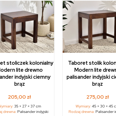
et stoliczek kolonialny
Taboret stolik kolon
odern lite drewno
Modern lite drew
sander indyjski ciemny
palisander indyjski 
brąz
brąz
205,00
zł
275,00
zł
ymiary:
35 × 27 × 37 cm
Wymiary:
45 × 30 × 45 
j drewna:
Palisander indyjski
Rodzaj drewna:
Palisander i