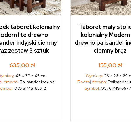
czek taboret kolonialny
Taboret mały stoli
odern lite drewno
kolonialny Modern 
sander indyjski ciemny
drewno palisander in
rąz zestaw 3 sztuk
ciemny brąz
635,00
zł
155,00
zł
ymiary:
45 × 30 × 45 cm
Wymiary:
26 × 26 × 29 
j drewna:
Palisander indyjski
Rodzaj drewna:
Palisander i
Symbol:
0076-MS-657-2
Symbol:
0076-MS-657A