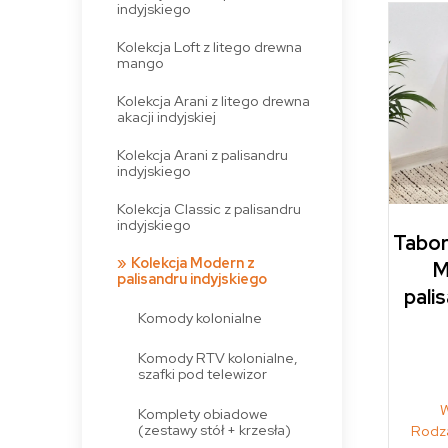
indyjskiego
Kolekcja Loft z litego drewna
mango
Kolekcja Arani z litego drewna
akacji indyjskiej
Kolekcja Arani z palisandru
indyjskiego
Kolekcja Classic z palisandru
indyjskiego
Tabor
Kolekcja Modern z
M
palisandru indyjskiego
pali
Komody kolonialne
Komody RTV kolonialne,
szafki pod telewizor
W
Komplety obiadowe
(zestawy stół + krzesła)
Rodza