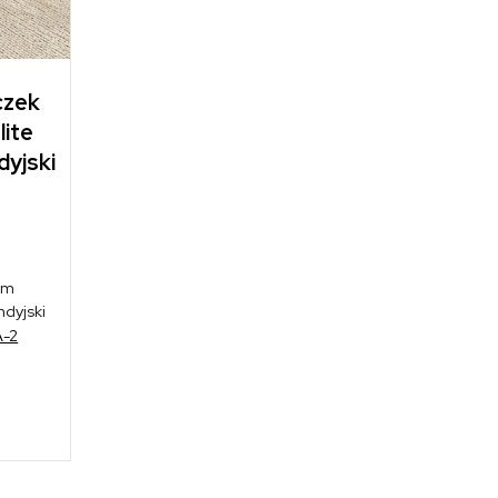
czek
lite
dyjski
cm
ndyjski
-2