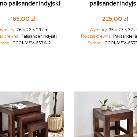
no palisander indyjski
palisander indyjs
165,00
zł
225,00
zł
ymiary:
26 × 26 × 29 cm
Wymiary:
35 × 27 × 37 
j drewna:
Palisander indyjski
Rodzaj drewna:
Palisander i
ymbol:
0001-MSV-657A-2
Symbol:
0001-MSV-657