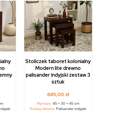
ialny
Stoliczek taboret kolonialny
no
Modern lite drewno
ciemny
palisander indyjski zestaw 3
sztuk
685,00
zł
cm
Wymiary:
45 × 30 × 45 cm
ndyjski
Rodzaj drewna:
Palisander indyjski