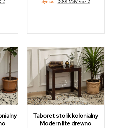
-2
Symbol:
0001-MSV-657-2
onialny
Taboret stolik kolonialny
no
Modern lite drewno