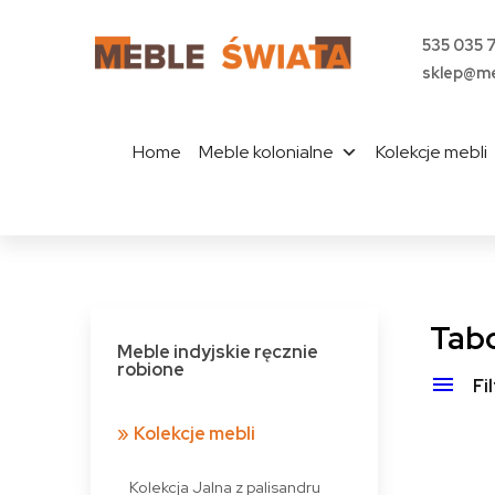
535 035 
sklep@me
Home
Meble kolonialne
Kolekcje mebli
Tabo
Meble indyjskie ręcznie
robione
Fi
Kolekcje mebli
Kolekcja Jalna z palisandru