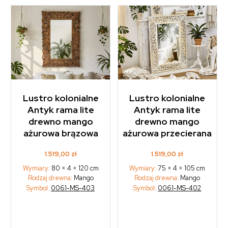
Lustro kolonialne
Lustro kolonialne
Antyk rama lite
Antyk rama lite
drewno mango
drewno mango
ażurowa brązowa
ażurowa przecierana
1.519,00
zł
1.519,00
zł
Wymiary:
80 × 4 × 120 cm
Wymiary:
75 × 4 × 105 cm
Rodzaj drewna:
Mango
Rodzaj drewna:
Mango
Symbol:
0061-MS-403
Symbol:
0061-MS-402