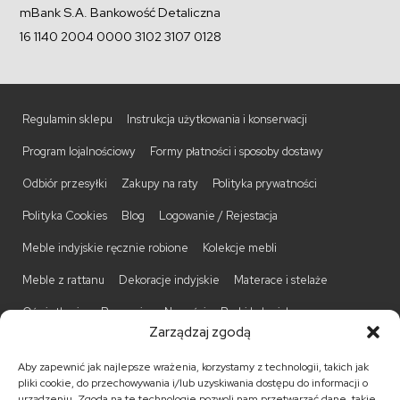
mBank S.A. Bankowość Detaliczna
16 1140 2004 0000 3102 3107 0128
Regulamin sklepu
Instrukcja użytkowania i konserwacji
Program lojalnościowy
Formy płatności i sposoby dostawy
Odbiór przesyłki
Zakupy na raty
Polityka prywatności
Polityka Cookies
Blog
Logowanie / Rejestacja
Meble indyjskie ręcznie robione
Kolekcje mebli
Meble z rattanu
Dekoracje indyjskie
Materace i stelaże
Oświetlenie
Promocje
Nowości
Barki kolonialne
Zarządzaj zgodą
Biurka kolonialne
Komody kolonialne
Krzesła kolonialne
Aby zapewnić jak najlepsze wrażenia, korzystamy z technologii, takich jak
Kufry indyjskie
Ławki kolonialne
Łóżka kolonialne
pliki cookie, do przechowywania i/lub uzyskiwania dostępu do informacji o
urządzeniu. Zgoda na te technologie pozwoli nam przetwarzać dane, takie