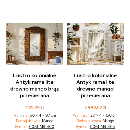
Lustro kolonialne
Lustro kolonialne
Antyk rama lite
Antyk rama lite
drewno mango brąz
drewno mango
przecierana
przecierana
1.199,00
zł
2.449,00
zł
Wymiary:
60 × 4 × 97 cm
Wymiary:
120 × 4 × 150 cm
Rodzaj drewna:
Mango
Rodzaj drewna:
Mango
Symbol:
0061-MS-400
Symbol:
0061-MS-405