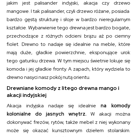
jakim jest palisander indyjski, akacja czy drzewo
mangowe. I tak palisander, czyli drzewo różane, posiada
bardzo gęstą strukturę i słoje w bardzo nieregularnym
kształcie. Wybarwienie tego drewna jest bardzo bogate,
przechodzące z różnych odcieni brązu aż po ciemny
fiolet. Drewno to nadaje się idealnie na meble, które
mają duże, gładkie powierzchnie, eksponujące urok
tego gatunku drzewa. W tym miejscu świetnie lokuje się
komoda i jej gładkie fronty. A zapach, który wydziela to
drewno nasyci nasz pokój nutą orientu.
Drewniane komody z litego drewna mango i
akacji indyjskiej
Akacja indyjska nadaje się idealnie
na komody
kolonialne do jasnych wnętrz.
W akacji można
dokonywać frezów, rytów, także mebel z niej wykonany
może się okazać kunsztownym dziełem stolarskim.