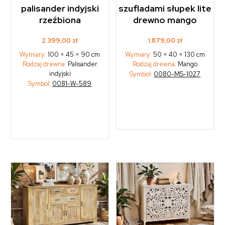
palisander indyjski
szufladami słupek lite
rzeźbiona
drewno mango
2.399,00
zł
1.879,00
zł
Wymiary:
100 × 45 × 90 cm
Wymiary:
50 × 40 × 130 cm
Rodzaj drewna:
Palisander
Rodzaj drewna:
Mango
indyjski
Symbol:
0080-MS-1027
Symbol:
0081-W-589