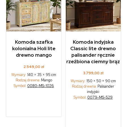
Komoda szafka
Komoda indyjska
kolonialna Holi lite
Classic lite drewno
drewno mango
palisander ręcznie
rzeźbiona ciemny brąz
2.549,00
zł
3.799,00
zł
Wymiary:
140 × 35 × 95 cm
Rodzaj drewna:
Mango
Wymiary:
150 × 50 × 90 cm
Symbol:
0080-MS-1026
Rodzaj drewna:
Palisander
indyjski
Symbol:
0079-MS-529