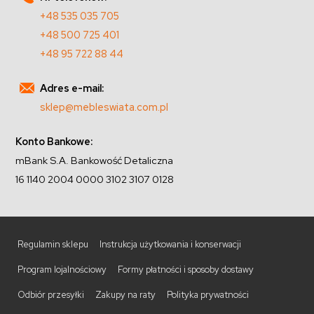
+48 535 035 705
+48 500 725 401
+48 95 722 88 44
Adres e-mail:
sklep@mebleswiata.com.pl
Konto Bankowe:
mBank S.A. Bankowość Detaliczna
16 1140 2004 0000 3102 3107 0128
Regulamin sklepu
Instrukcja użytkowania i konserwacji
Program lojalnościowy
Formy płatności i sposoby dostawy
Odbiór przesyłki
Zakupy na raty
Polityka prywatności