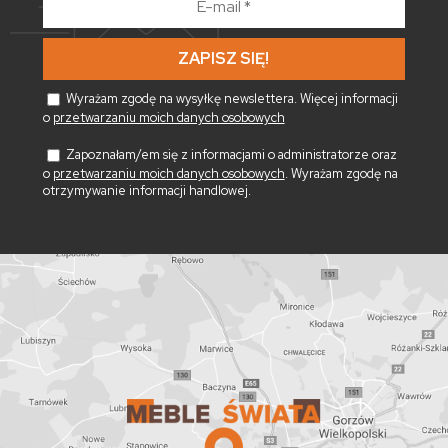
mail
*
Wyrażam zgodę na wysyłkę newslettera. Więcej informacji
o
przetwarzaniu moich danych osobowych
Zapoznałam/em się z informacjami o administratorze oraz
o
przetwarzaniu moich danych osobowych
. Wyrażam zgodę na
otrzymywanie informacji handlowej.