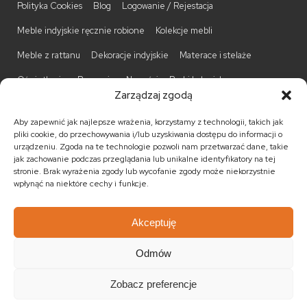
Polityka Cookies
Blog
Logowanie / Rejestacja
Meble indyjskie ręcznie robione
Kolekcje mebli
Meble z rattanu
Dekoracje indyjskie
Materace i stelaże
Oświetlenie
Promocje
Nowości
Barki kolonialne
Zarządzaj zgodą
Biurka kolonialne
Komody kolonialne
Krzesła kolonialne
Aby zapewnić jak najlepsze wrażenia, korzystamy z technologii, takich jak
Kufry indyjskie
Ławki kolonialne
Łóżka kolonialne
pliki cookie, do przechowywania i/lub uzyskiwania dostępu do informacji o
urządzeniu. Zgoda na te technologie pozwoli nam przetwarzać dane, takie
Parawany kolonialne
Półki kolonialne
Regały kolonialne
jak zachowanie podczas przeglądania lub unikalne identyfikatory na tej
stronie. Brak wyrażenia zgody lub wycofanie zgody może niekorzystnie
Stojaki na CD
Stoliki kawowe
Stoliki nocne
wpłynąć na niektóre cechy i funkcje.
Taborety kolonialne
Witryny kolonialne
Akceptuję
Odmów
© 2026
Meble kolonialne
MEBLE ŚWIATA
. Wszystkie prawa
zastrzeżone.
Zobacz preferencje
Realizacja:
KULIKOWSKI-IT.pl Strony internetowe Szczecin