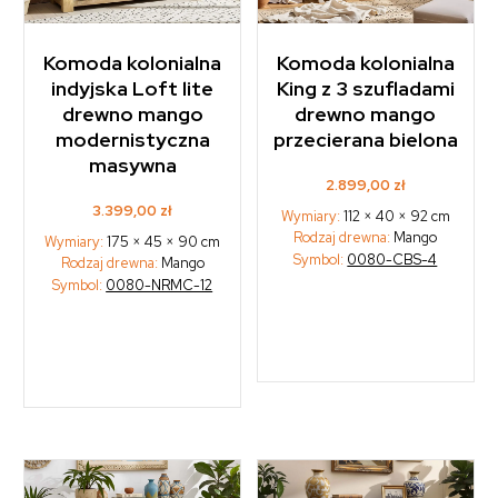
Komoda kolonialna
Komoda kolonialna
indyjska Loft lite
King z 3 szufladami
drewno mango
drewno mango
modernistyczna
przecierana bielona
masywna
2.899,00
zł
3.399,00
zł
Wymiary:
112 × 40 × 92 cm
Rodzaj drewna:
Mango
Wymiary:
175 × 45 × 90 cm
Symbol:
0080-CBS-4
Rodzaj drewna:
Mango
Symbol:
0080-NRMC-12