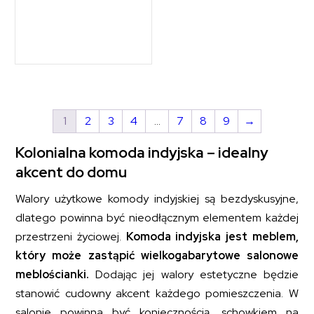
1
2
3
4
…
7
8
9
→
Kolonialna komoda indyjska – idealny
akcent do domu
Walory użytkowe komody indyjskiej są bezdyskusyjne,
dlatego powinna być nieodłącznym elementem każdej
przestrzeni życiowej.
Komoda indyjska jest meblem,
który może zastąpić wielkogabarytowe salonowe
meblościanki.
Dodając jej walory estetyczne będzie
stanowić cudowny akcent każdego pomieszczenia. W
salonie powinna być koniecznością, schowkiem na