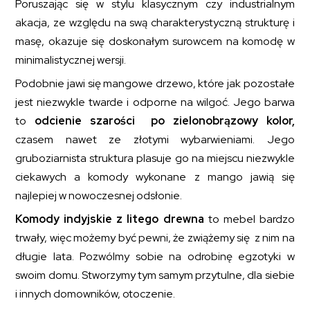
Poruszając się w stylu klasycznym czy industrialnym
akacja, ze względu na swą charakterystyczną strukturę i
masę, okazuje się doskonałym surowcem na komodę w
minimalistycznej wersji.
Podobnie jawi się mangowe drzewo, które jak pozostałe
jest niezwykle twarde i odporne na wilgoć. Jego barwa
to
odcienie szarości po zielonobrązowy kolor,
czasem nawet ze złotymi wybarwieniami. Jego
gruboziarnista struktura plasuje go na miejscu niezwykle
ciekawych a komody wykonane z mango jawią się
najlepiej w nowoczesnej odsłonie.
Komody indyjskie
z litego drewna
to mebel bardzo
trwały, więc możemy być pewni, że zwiążemy się z nim na
długie lata. Pozwólmy sobie na odrobinę egzotyki w
swoim domu. Stworzymy tym samym przytulne, dla siebie
i innych domowników, otoczenie.