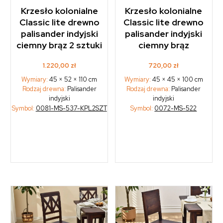
Krzesło kolonialne
Krzesło kolonialne
Classic lite drewno
Classic lite drewno
palisander indyjski
palisander indyjski
ciemny brąz 2 sztuki
ciemny brąz
1.220,00
zł
720,00
zł
Wymiary:
45 × 52 × 110 cm
Wymiary:
45 × 45 × 100 cm
Rodzaj drewna:
Palisander
Rodzaj drewna:
Palisander
indyjski
indyjski
Symbol:
0081-MS-537-KPL2SZT
Symbol:
0072-MS-522