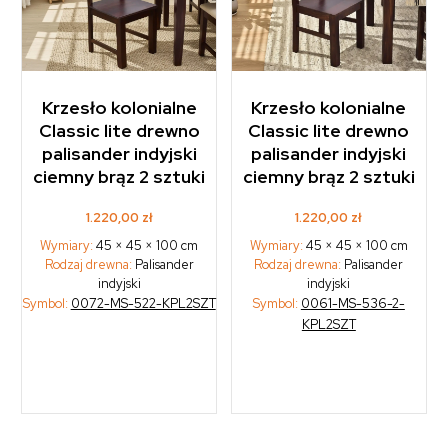
Krzesło kolonialne
Krzesło kolonialne
Classic lite drewno
Classic lite drewno
palisander indyjski
palisander indyjski
ciemny brąz 2 sztuki
ciemny brąz 2 sztuki
1.220,00
zł
1.220,00
zł
Wymiary:
45 × 45 × 100 cm
Wymiary:
45 × 45 × 100 cm
Rodzaj drewna:
Palisander
Rodzaj drewna:
Palisander
indyjski
indyjski
Symbol:
0072-MS-522-KPL2SZT
Symbol:
0061-MS-536-2-
KPL2SZT