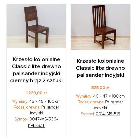
Krzesło kolonialne
Krzesło kolonialne
Classic lite drewno
Classic lite drewno
palisander indyjski
palisander indyjski
ciemny brąz 2 sztuki
525,00
zł
1.220,00
zł
Wymiary:
46 × 47 × 106 cm
Wymiary:
45 × 45 × 100 cm
Rodzaj drewna:
Palisander
Rodzaj drewna:
Palisander
indyjski
indyjski
Symbol:
0014-MS-515
Symbol:
0047-MS-536-
KPL2SZT