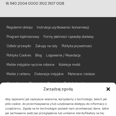
16 1140 2004 0000 3102 3107 0128
Regulamin sklepu
Instrukcja użytkowania i konserwacji
Program lojalnościowy
Formy płatności i sposoby dostawy
Odbiór przesyłki
Zakupy na raty
Polityka prywatności
Polityka Cookies
Blog
Logowanie / Rejestacja
Meble indyjskie ręcznie robione
Kolekcje mebli
Meble z rattanu
Dekoracje indyjskie
Materace i stelaże
Oświetlenie
Promocje
Nowości
Barki kolonialne
Zarządzaj zgodą
Biurka kolonialne
Komody kolonialne
Krzesła kolonialne
Aby zapewnić jak najlepsze wrażenia, korzystamy z technologii, takich jak
Kufry indyjskie
Ławki kolonialne
Łóżka kolonialne
pliki cookie, do przechowywania i/lub uzyskiwania dostępu do informacji o
urządzeniu. Zgoda na te technologie pozwoli nam przetwarzać dane, takie
Parawany kolonialne
Półki kolonialne
Regały kolonialne
jak zachowanie podczas przeglądania lub unikalne identyfikatory na tej