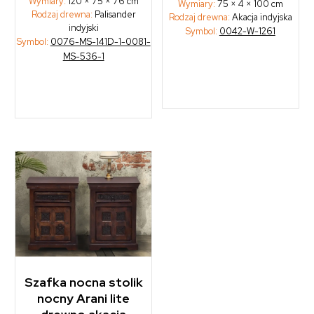
Wymiary:
120 × 75 × 76 cm
Wymiary:
75 × 4 × 100 cm
Rodzaj drewna:
Palisander
Rodzaj drewna:
Akacja indyjska
indyjski
Symbol:
0042-W-1261
Symbol:
0076-MS-141D-1-0081-
MS-536-1
Szafka nocna stolik
nocny Arani lite