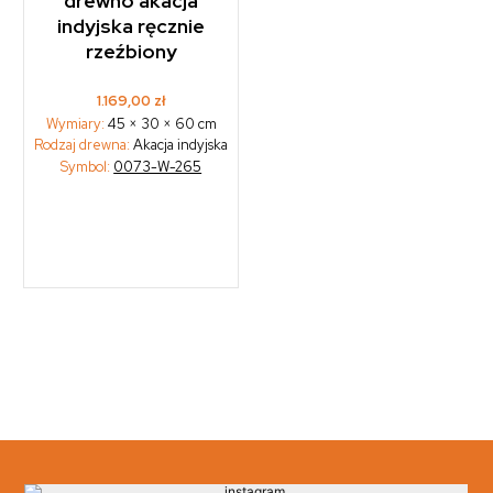
drewno akacja
indyjska ręcznie
rzeźbiony
1.169,00
zł
Wymiary:
45 × 30 × 60 cm
Rodzaj drewna:
Akacja indyjska
Symbol:
0073-W-265