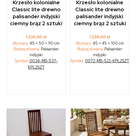
Krzesło kolonialne
Krzesło kolonialne
Classic lite drewno
Classic lite drewno
palisander indyjski
palisander indyjski
ciemny brąz 2 sztuki
ciemny brąz 2 sztuki
1.220,00
zł
1.220,00
zł
Wymiary:
45 × 50 × 110 cm
Wymiary:
45 × 45 × 100 cm
Rodzaj drewna:
Palisander
Rodzaj drewna:
Palisander
indyjski
indyjski
Symbol:
0034-MS-537-
Symbol:
0072-MS-522-KPL2SZT
KPL2SZT