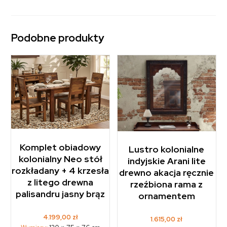
Podobne produkty
Komplet obiadowy
Lustro kolonialne
kolonialny Neo stół
indyjskie Arani lite
rozkładany + 4 krzesła
drewno akacja ręcznie
z litego drewna
rzeźbiona rama z
palisandru jasny brąz
ornamentem
4.199,00
zł
1.615,00
zł