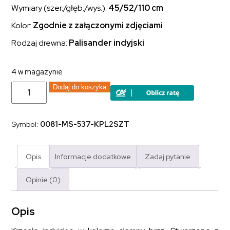
Wymiary (szer./głęb./wys.):
45/52/110 cm
Kolor:
Zgodnie z załączonymi zdjęciami
Rodzaj drewna:
Palisander indyjski
4 w magazynie
ilość
Dodaj do koszyka
Krzesło
kolonialne
Classic
lite
Symbol:
0081-MS-537-KPL2SZT
drewno
palisander
indyjski
ciemny
Opis
Informacje dodatkowe
Zadaj pytanie
brąz
2
sztuki
Opinie (0)
Opis