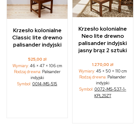
Krzesło kolonialne
Krzesło kolonialne
Neo lite drewno
Classic lite drewno
palisander indyjski
palisander indyjski
jasny brąz 2 sztuki
525,00
zł
1.270,00
zł
Wymiary:
46 × 47 × 106 cm
Wymiary:
45 × 50 × 110 cm
Rodzaj drewna:
Palisander
Rodzaj drewna:
Palisander
indyjski
indyjski
Symbol:
0014-MS-515
Symbol:
0072-MS-537-1-
KPL2SZT