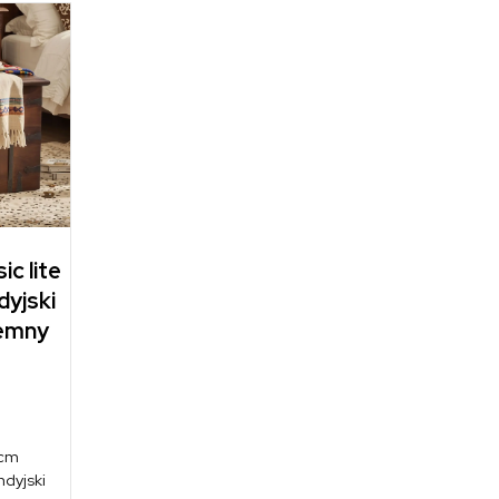
ic lite
dyjski
iemny
 cm
ndyjski