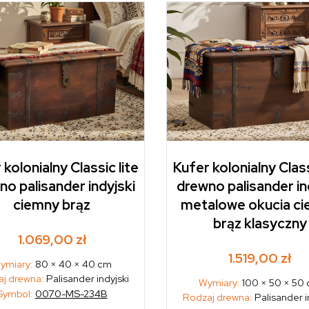
 kolonialny Classic lite
Kufer kolonialny Class
no palisander indyjski
drewno palisander in
ciemny brąz
metalowe okucia c
brąz klasyczny
1.069,00
zł
1.519,00
zł
ymiary:
80 × 40 × 40 cm
j drewna:
Palisander indyjski
Wymiary:
100 × 50 × 50
Symbol:
0070-MS-234B
Rodzaj drewna:
Palisander i