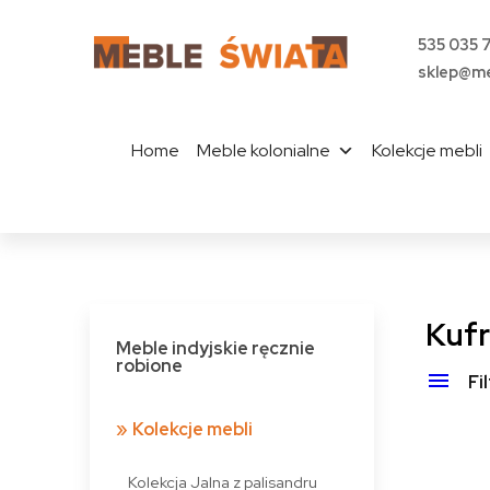
535 035 
sklep@me
Home
Meble kolonialne
Kolekcje mebli
Kufr
Meble indyjskie ręcznie
robione
Fi
Kolekcje mebli
Kolekcja Jalna z palisandru