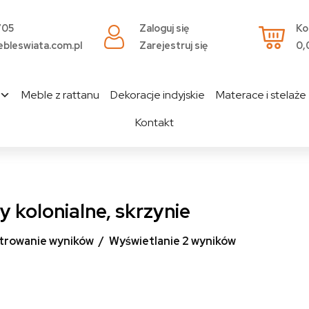
705
Zaloguj się
Ko
bleswiata.com.pl
Zarejestruj się
0,
Meble z rattanu
Dekoracje indyjskie
Materace i stelaże
Kontakt
y kolonialne, skrzynie
ltrowanie wyników
Wyświetlanie 2 wyników