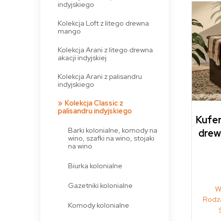
indyjskiego
Kolekcja Loft z litego drewna
mango
Kolekcja Arani z litego drewna
akacji indyjskiej
Kolekcja Arani z palisandru
indyjskiego
Kolekcja Classic z
palisandru indyjskiego
Kufer
Barki kolonialne, komody na
drew
wino, szafki na wino, stojaki
na wino
Biurka kolonialne
Gazetniki kolonialne
W
Rodza
Komody kolonialne