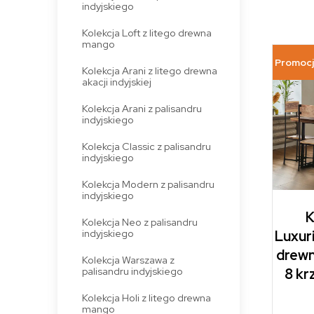
indyjskiego
Kolekcja Loft z litego drewna
mango
Promocj
Kolekcja Arani z litego drewna
akacji indyjskiej
Kolekcja Arani z palisandru
indyjskiego
Kolekcja Classic z palisandru
indyjskiego
Kolekcja Modern z palisandru
indyjskiego
K
Kolekcja Neo z palisandru
indyjskiego
Luxuri
drewn
Kolekcja Warszawa z
palisandru indyjskiego
8 kr
Kolekcja Holi z litego drewna
mango