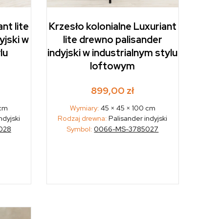
nt lite
Krzesło kolonialne Luxuriant
yjski w
lite drewno palisander
lu
indyjski w industrialnym stylu
loftowym
899,00
zł
 cm
Wymiary:
45 × 45 × 100 cm
ndyjski
Rodzaj drewna:
Palisander indyjski
028
Symbol:
0066-MS-3785027