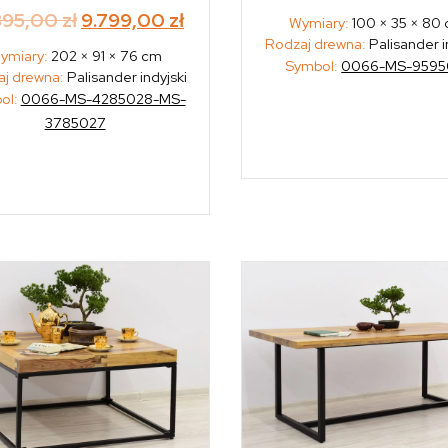
Original
Current
895,00
zł
9.799,00
zł
Wymiary:
100 × 35 × 80
Rodzaj drewna:
Palisander i
price
price
ymiary:
202 × 91 × 76 cm
Symbol:
0066-MS-9595
j drewna:
Palisander indyjski
was:
is:
ol:
0066-MS-4285028-MS-
10.895,00 zł.
9.799,00 zł.
3785027