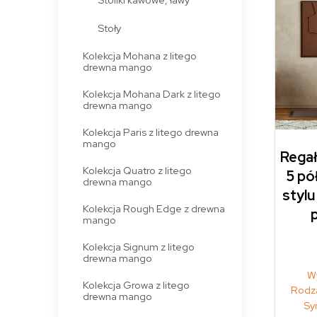
Stoły
Kolekcja Mohana z litego
drewna mango
Kolekcja Mohana Dark z litego
drewna mango
Kolekcja Paris z litego drewna
mango
Regał
Kolekcja Quatro z litego
5 pó
drewna mango
stylu
Kolekcja Rough Edge z drewna
p
mango
Kolekcja Signum z litego
drewna mango
W
Kolekcja Growa z litego
Rodza
drewna mango
Sy