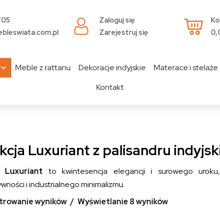
705
Zaloguj się
Ko
bleswiata.com.pl
Zarejestruj się
0,
Meble z rattanu
Dekoracje indyjskie
Materace i stelaże
Kontakt
kcja Luxuriant z palisandru indyjs
ja
Luxuriant
to kwintesencja elegancji i surowego uroku
wności i industrialnego minimalizmu.
ltrowanie wyników
Wyświetlanie 8 wyników