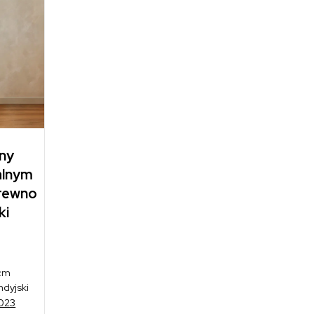
lny
alnym
drewno
ki
 cm
ndyjski
023