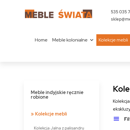
535 035 
sklep@me
Home
Meble kolonialne
Kolekcje mebli
Kole
Meble indyjskie ręcznie
robione
Kolekc
ekskluzy
Kolekcje mebli
Fi
Kolekcja Jalna z palisandru