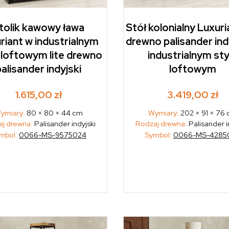
tolik kawowy ława
Stół kolonialny Luxuria
riant w industrialnym
drewno palisander ind
 loftowym lite drewno
industrialnym sty
alisander indyjski
loftowym
1.615,00
zł
3.419,00
zł
ymiary:
80 × 80 × 44 cm
Wymiary:
202 × 91 × 76
j drewna:
Palisander indyjski
Rodzaj drewna:
Palisander i
mbol:
0066-MS-9575024
Symbol:
0066-MS-4285