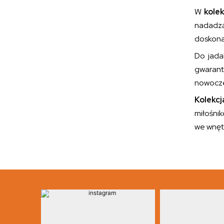
W
kolek
nadadzą 
doskonal
Do jada
gwarant
nowocze
Kolekcj
miłośni
we wnęt