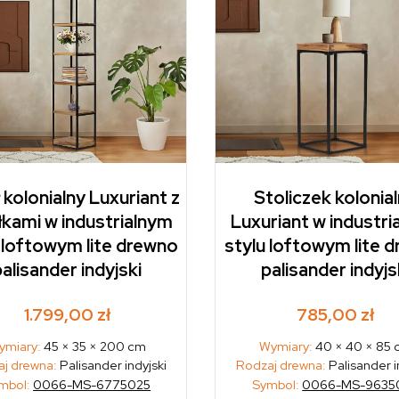
 kolonialny Luxuriant z
Stoliczek kolonia
łkami w industrialnym
Luxuriant w industri
 loftowym lite drewno
stylu loftowym lite 
alisander indyjski
palisander indyjs
1.799,00
zł
785,00
zł
ymiary:
45 × 35 × 200 cm
Wymiary:
40 × 40 × 85
j drewna:
Palisander indyjski
Rodzaj drewna:
Palisander i
mbol:
0066-MS-6775025
Symbol:
0066-MS-9635