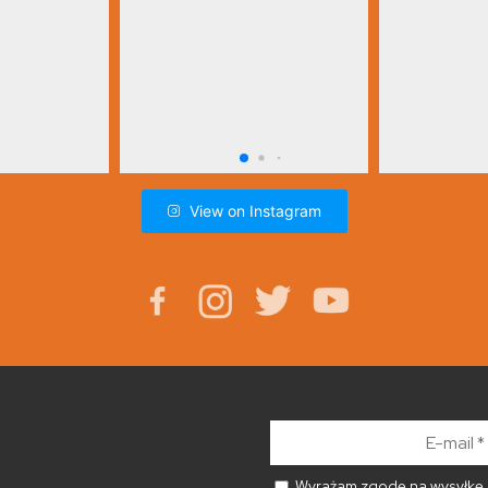
View on Instagram
E-
mail
*
Wyrażam zgodę na wysyłkę n