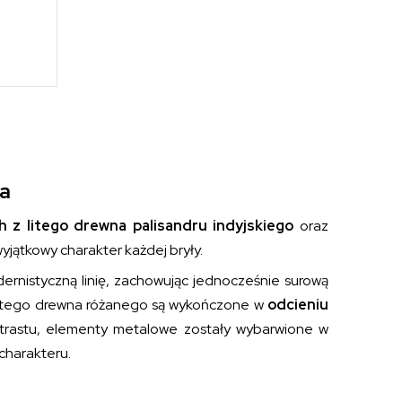
ka
h z litego drewna palisandru indyjskiego
oraz
yjątkowy charakter każdej bryły.
rnistyczną linię, zachowując jednocześnie surową
z litego drewna różanego są wykończone w
odcieniu
ontrastu, elementy metalowe zostały wybarwione w
 charakteru.