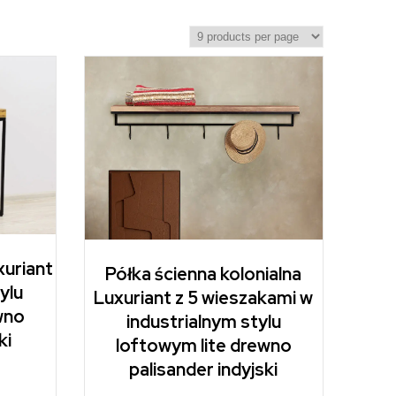
xuriant
Półka ścienna kolonialna
ylu
Luxuriant z 5 wieszakami w
wno
industrialnym stylu
ki
loftowym lite drewno
palisander indyjski