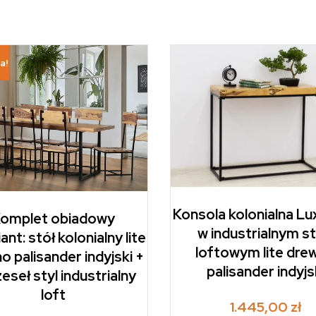
a!
Konsola kolonialna Lu
omplet obiadowy
w industrialnym st
ant: stół kolonialny lite
loftowym lite dre
o palisander indyjski +
palisander indyjs
zeseł styl industrialny
loft
1.445,00
zł