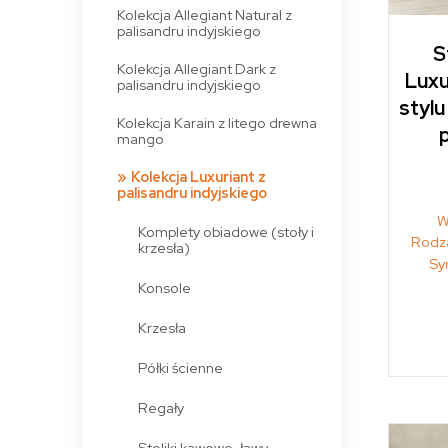
Kolekcja Allegiant Natural z
palisandru indyjskiego
S
Kolekcja Allegiant Dark z
Luxu
palisandru indyjskiego
stylu
Kolekcja Karain z litego drewna
p
mango
Kolekcja Luxuriant z
palisandru indyjskiego
W
Komplety obiadowe (stoły i
Rodza
krzesła)
Sy
Konsole
Krzesła
Półki ścienne
Regały
Stoliki kawowe, ławy