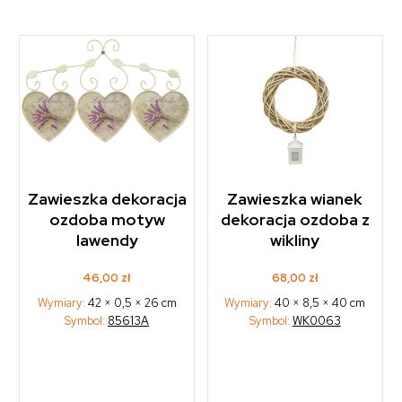
Zawieszka dekoracja
Zawieszka wianek
ozdoba motyw
dekoracja ozdoba z
lawendy
wikliny
46,00
zł
68,00
zł
Wymiary:
42 × 0,5 × 26 cm
Wymiary:
40 × 8,5 × 40 cm
Symbol:
85613A
Symbol:
WK0063