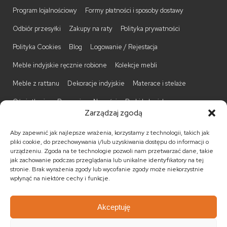
Program lojalnościowy
Formy płatności i sposoby dostawy
Odbiór przesyłki
Zakupy na raty
Polityka prywatności
Polityka Cookies
Blog
Logowanie / Rejestacja
Meble indyjskie ręcznie robione
Kolekcje mebli
Meble z rattanu
Dekoracje indyjskie
Materace i stelaże
Oświetlenie
Promocje
Nowości
Barki kolonialne
Zarządzaj zgodą
Biurka kolonialne
Komody kolonialne
Krzesła kolonialne
Aby zapewnić jak najlepsze wrażenia, korzystamy z technologii, takich jak
Kufry indyjskie
Ławki kolonialne
Łóżka kolonialne
pliki cookie, do przechowywania i/lub uzyskiwania dostępu do informacji o
urządzeniu. Zgoda na te technologie pozwoli nam przetwarzać dane, takie
Parawany kolonialne
Półki kolonialne
Regały kolonialne
jak zachowanie podczas przeglądania lub unikalne identyfikatory na tej
stronie. Brak wyrażenia zgody lub wycofanie zgody może niekorzystnie
Stojaki na CD
Stoliki kawowe
Stoliki nocne
wpłynąć na niektóre cechy i funkcje.
Taborety kolonialne
Witryny kolonialne
Akceptuję