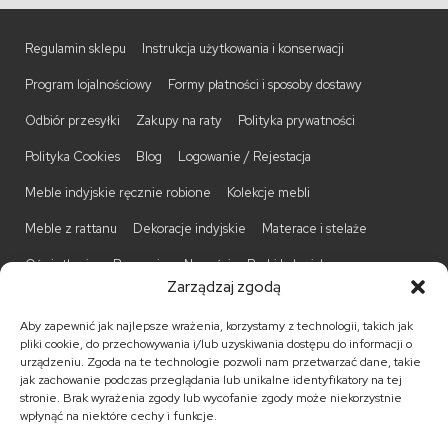
Regulamin sklepu
Instrukcja użytkowania i konserwacji
Program lojalnościowy
Formy płatności i sposoby dostawy
Odbiór przesyłki
Zakupy na raty
Polityka prywatności
Polityka Cookies
Blog
Logowanie / Rejestacja
Meble indyjskie ręcznie robione
Kolekcje mebli
Meble z rattanu
Dekoracje indyjskie
Materace i stelaże
Oświetlenie
Promocje
Nowości
Barki kolonialne
Zarządzaj zgodą
Biurka kolonialne
Komody kolonialne
Krzesła kolonialne
Aby zapewnić jak najlepsze wrażenia, korzystamy z technologii, takich jak
Kufry indyjskie
Ławki kolonialne
Łóżka kolonialne
pliki cookie, do przechowywania i/lub uzyskiwania dostępu do informacji o
urządzeniu. Zgoda na te technologie pozwoli nam przetwarzać dane, takie
Parawany kolonialne
Półki kolonialne
Regały kolonialne
jak zachowanie podczas przeglądania lub unikalne identyfikatory na tej
stronie. Brak wyrażenia zgody lub wycofanie zgody może niekorzystnie
Stojaki na CD
Stoliki kawowe
Stoliki nocne
wpłynąć na niektóre cechy i funkcje.
Taborety kolonialne
Witryny kolonialne