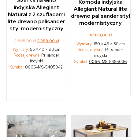
Szafka na wino
Komoda indyjska
indyjska Allegiant
Allegiant Natural lite
Natural z 2 szufladami
drewno palisander styl
lite drewno palisander
modernistyczny
styl modernistyczny
4.939,00
zł
Original
Current
2.605,00
zł
2.399,00
zł
Wymiary:
180 × 45 × 80 cm
price
price
Wymiary:
55 × 40 × 90 cm
Rodzaj drewna:
Palisander
was:
is:
Rodzaj drewna:
Palisander
indyjski
2.605,00 zł.
2.399,00 zł.
indyjski
Symbol:
0066-MS-5485036
Symbol:
0066-MS-5405042