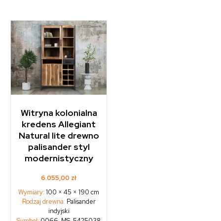
Witryna kolonialna
kredens Allegiant
Natural lite drewno
palisander styl
modernistyczny
6.055,00
zł
Wymiary:
100 × 45 × 190 cm
Rodzaj drewna:
Palisander
indyjski
Symbol:
0066-MS-5425038