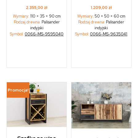
2.355,00
zł
1.209,00
zł
Wymiary:
110 × 35 × 90 cm
Wymiary:
50 × 50 × 60 cm
Rodzaj drewna:
Palisander
Rodzaj drewna:
Palisander
indyjski
indyjski
Symbol:
0066-MS-9595040
Symbol:
0066-MS-9635041
Promocja!