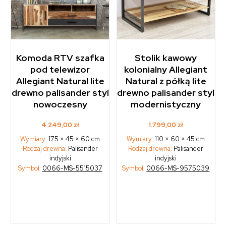
Komoda RTV szafka
Stolik kawowy
pod telewizor
kolonialny Allegiant
Allegiant Natural lite
Natural z półką lite
drewno palisander styl
drewno palisander styl
nowoczesny
modernistyczny
4.249,00
zł
1.799,00
zł
Wymiary:
175 × 45 × 60 cm
Wymiary:
110 × 60 × 45 cm
Rodzaj drewna:
Palisander
Rodzaj drewna:
Palisander
indyjski
indyjski
Symbol:
0066-MS-5515037
Symbol:
0066-MS-9575039