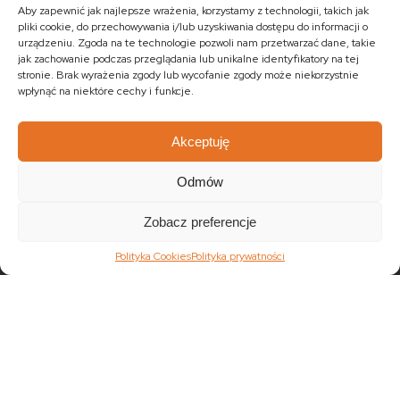
Regulamin sklepu
Instrukcja użytkowania i konserwacji
Aby zapewnić jak najlepsze wrażenia, korzystamy z technologii, takich jak
pliki cookie, do przechowywania i/lub uzyskiwania dostępu do informacji o
Program lojalnościowy
Formy płatności i sposoby dostawy
urządzeniu. Zgoda na te technologie pozwoli nam przetwarzać dane, takie
jak zachowanie podczas przeglądania lub unikalne identyfikatory na tej
Odbiór przesyłki
Zakupy na raty
Polityka prywatności
stronie. Brak wyrażenia zgody lub wycofanie zgody może niekorzystnie
wpłynąć na niektóre cechy i funkcje.
Polityka Cookies
Blog
Logowanie / Rejestacja
Meble indyjskie ręcznie robione
Kolekcje mebli
Akceptuję
Meble z rattanu
Dekoracje indyjskie
Materace i stelaże
Odmów
Oświetlenie
Promocje
Nowości
Barki kolonialne
Zobacz preferencje
Biurka kolonialne
Komody kolonialne
Krzesła kolonialne
Polityka Cookies
Polityka prywatności
Kufry indyjskie
Ławki kolonialne
Łóżka kolonialne
Parawany kolonialne
Półki kolonialne
Regały kolonialne
Stojaki na CD
Stoliki kawowe
Stoliki nocne
Taborety kolonialne
Witryny kolonialne