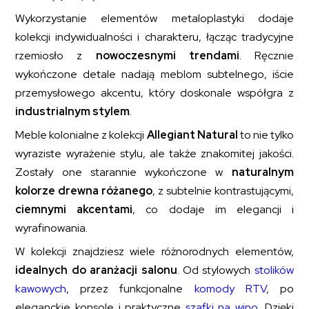
Wykorzystanie elementów metaloplastyki dodaje
kolekcji indywidualności i charakteru, łącząc tradycyjne
rzemiosło z
nowoczesnymi trendami
. Ręcznie
wykończone detale nadają meblom subtelnego, iście
przemysłowego akcentu, który doskonale współgra z
industrialnym stylem
.
Meble kolonialne z kolekcji
Allegiant Natural
to nie tylko
wyraziste wyrażenie stylu, ale także znakomitej jakości.
Zostały one starannie wykończone w
naturalnym
kolorze drewna różanego
, z subtelnie kontrastującymi,
ciemnymi akcentami
, co dodaje im elegancji i
wyrafinowania.
W kolekcji znajdziesz wiele różnorodnych elementów,
idealnych do aranżacji salonu
. Od stylowych
stolików
kawowych
, przez funkcjonalne
komody RTV
, po
eleganckie konsole i praktyczne
szafki na wino
. Dzięki