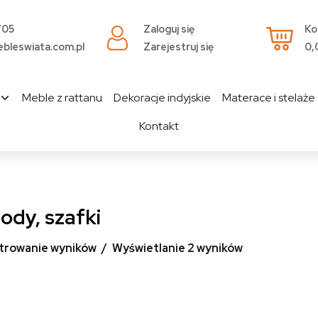
705
Zaloguj się
Ko
bleswiata.com.pl
Zarejestruj się
0,
Meble z rattanu
Dekoracje indyjskie
Materace i stelaże
Kontakt
dy, szafki
ltrowanie wyników
Wyświetlanie 2 wyników