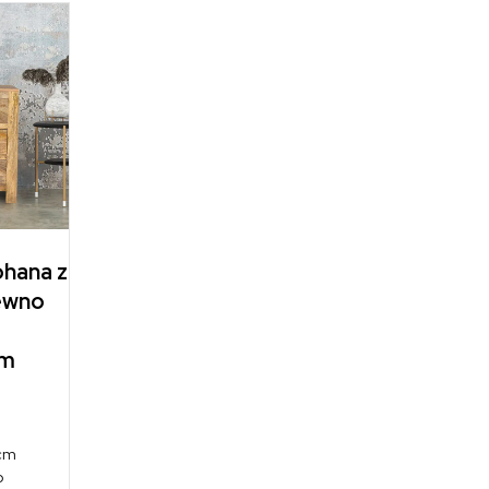
ohana z
rewno
ym
 cm
o