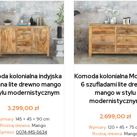
a kolonialna indyjska
Komoda kolonialna M
na lite drewno mango
6 szufladami lite d
ylu modernistycznym
mango w stylu
modernistyczn
3.299,00
zł
2.699,00
zł
ymiary:
145 × 45 × 90 cm
Rodzaj drewna:
Mango
Wymiary:
120 × 45 × 75
Symbol:
0074-MS-5634
Rodzaj drewna:
Mang