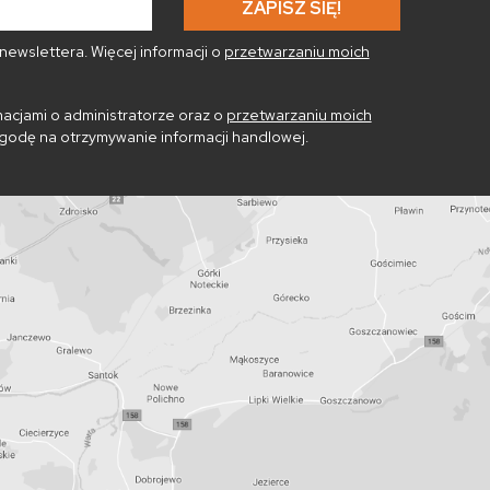
ewslettera. Więcej informacji o
przetwarzaniu moich
acjami o administratorze oraz o
przetwarzaniu moich
godę na otrzymywanie informacji handlowej.