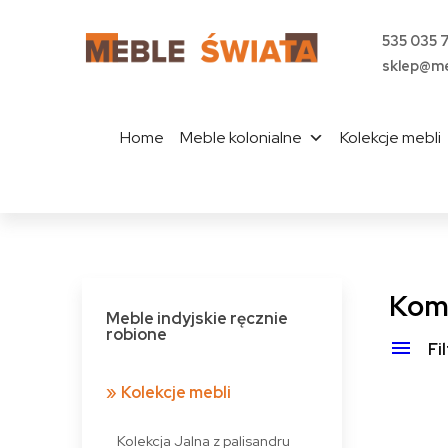
535 035 
sklep@me
Home
Meble kolonialne
Kolekcje mebli
Komo
Meble indyjskie ręcznie
robione
Fi
Kolekcje mebli
Kolekcja Jalna z palisandru