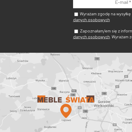
mail
*
Wyrażam zgodę na wysyłkę n
danych osobowych
Zapoznałam/em się z inform
danych osobowych
. Wyrażam z