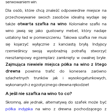
serwowaniem win.
Dla osób, które chcą znaleźć odpowiednie miejsce na
przechowywanie swoich zasobów idealną wydaje się
także
otwarta szafka na wino
. Kolonialne szafki na
wino jawią się jako gustowny mebel, który nadaje
ustalony ład w pomieszczeniu. Takowa szafka nie musi
się kojarzyć wyłącznie z kanciastą bryłą. Indyjscy
rzemieślnicy swoją wyobraźnią potrafią stworzyć
niesztampowy egzemplarz zamknięty w owalnej bryle.
Zajmująca niewiele miejsca półka na wino z litego
drewna
powinna trafić do konesera zarówno
szlachetnych trunków jak i wysokogatunkowych,
wykonanych z egzotycznego drewna rękodzieł.
A jeśli nie szafka na wino to co?
Skromną, ale jednak, alternatywą do szafek może być
półka indyjska
na wino z drewna pochodzącego z