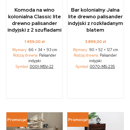
Komoda na wino
Bar kolonialny Jalna
kolonialna Classic lite
lite drewno palisander
drewno palisander
indyjski z rozkładanym
indyjski z 2 szufladami
blatem
1.459,00
zł
3.899,00
zł
Wymiary:
66 × 34 × 93 cm
Wymiary:
90 × 52 × 127 cm
Rodzaj drewna:
Palisander
Rodzaj drewna:
Palisander
indyjski
indyjski
Symbol:
0001-MSV-22
Symbol:
0070-MS-235
Promocja!
Promocja!