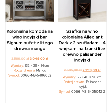
Kolonialna komoda na
Szafka na wino
wino indyjski bar
kolonialna Allegiant
Signum bufet z litego
Dark z 2 szufladami i 4
drewna mango
wnękami na trunki lite
drewno palisander
Original
Current
3.589,00
zł
3.049,00
zł
indyjski
price
price
Wymiary:
132 × 38 × 91 cm
was:
is:
Original
Curren
2.605,00
zł
2.399,00
zł
Rodzaj drewna:
Mango
3.589,00 zł.
3.049,00 zł.
price
price
Symbol:
0066-MS-5486032
Wymiary:
55 × 40 × 90 cm
was:
is:
Rodzaj drewna:
Palisander
2.605,00 zł.
2.399,0
indyjski
Symbol:
0066-MS-5405042-2