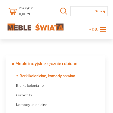
Koszyk: 0
0,00
zł
MENU
Meble indyjskie ręcznie robione
Barki kolonialne, komody na wino
Biurka kolonialne
Gazetniki
Komody kolonialne