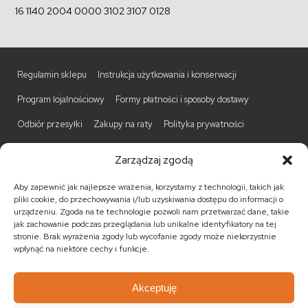
16 1140 2004 0000 3102 3107 0128
Regulamin sklepu
Instrukcja użytkowania i konserwacji
Program lojalnościowy
Formy płatności i sposoby dostawy
Odbiór przesyłki
Zakupy na raty
Polityka prywatności
Polityka Cookies
Blog
Logowanie / Rejestacja
Zarządzaj zgodą
Meble indyjskie ręcznie robione
Kolekcje mebli
Aby zapewnić jak najlepsze wrażenia, korzystamy z technologii, takich jak
Meble z rattanu
Dekoracje indyjskie
Materace i stelaże
pliki cookie, do przechowywania i/lub uzyskiwania dostępu do informacji o
urządzeniu. Zgoda na te technologie pozwoli nam przetwarzać dane, takie
Oświetlenie
Promocje
Nowości
Barki kolonialne
jak zachowanie podczas przeglądania lub unikalne identyfikatory na tej
stronie. Brak wyrażenia zgody lub wycofanie zgody może niekorzystnie
Biurka kolonialne
Komody kolonialne
Krzesła kolonialne
wpłynąć na niektóre cechy i funkcje.
Kufry indyjskie
Ławki kolonialne
Łóżka kolonialne
Akceptuję
Parawany kolonialne
Półki kolonialne
Regały kolonialne