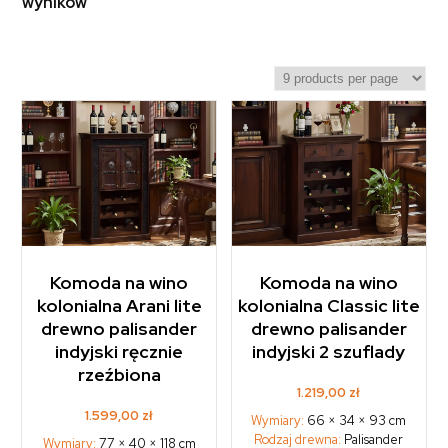
wyników
Komoda na wino
Komoda na wino
kolonialna Arani lite
kolonialna Classic lite
drewno palisander
drewno palisander
indyjski ręcznie
indyjski 2 szuflady
rzeźbiona
1.219,00
zł
1.599,00
zł
Wymiary:
66 × 34 × 93 cm
Rodzaj drewna:
Palisander
Wymiary:
77 × 40 × 118 cm