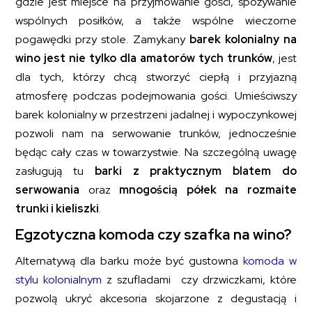
gdzie jest miejsce na przyjmowanie gości, spożywanie
wspólnych posiłków, a także wspólne wieczorne
pogawędki przy stole. Zamykany
barek kolonialny na
wino jest nie tylko dla amatorów tych trunków
, jest
dla tych, którzy chcą stworzyć ciepłą i przyjazną
atmosferę podczas podejmowania gości. Umieściwszy
barek kolonialny w przestrzeni jadalnej i wypoczynkowej
pozwoli nam na serwowanie trunków, jednocześnie
będąc cały czas w towarzystwie. Na szczególną uwagę
zasługują tu
barki z praktycznym blatem do
serwowania
oraz
mnogością półek na rozmaite
trunki i kieliszki
.
Egzotyczna komoda czy szafka na wino?
Alternatywą dla barku może być gustowna
komoda w
stylu kolonialnym
z szufladami czy drzwiczkami, które
pozwolą ukryć akcesoria skojarzone z degustacją i