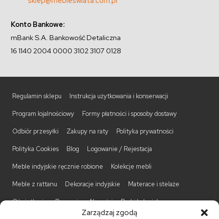
sklep@mebleswiata.com.pl
Konto Bankowe:
mBank S.A. Bankowość Detaliczna
16 1140 2004 0000 3102 3107 0128
Regulamin sklepu
Instrukcja użytkowania i konserwacji
Program lojalnościowy
Formy płatności i sposoby dostawy
Odbiór przesyłki
Zakupy na raty
Polityka prywatności
Polityka Cookies
Blog
Logowanie / Rejestacja
Meble indyjskie ręcznie robione
Kolekcje mebli
Meble z rattanu
Dekoracje indyjskie
Materace i stelaże
Oświetlenie
Promocje
Nowości
Barki kolonialne
Zarządzaj zgodą