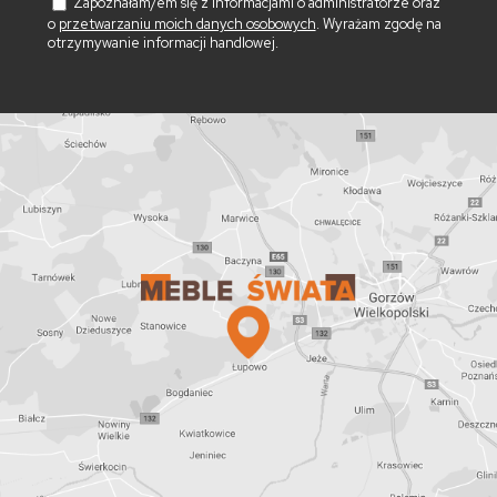
Zapoznałam/em się z informacjami o administratorze oraz
o
przetwarzaniu moich danych osobowych
. Wyrażam zgodę na
otrzymywanie informacji handlowej.