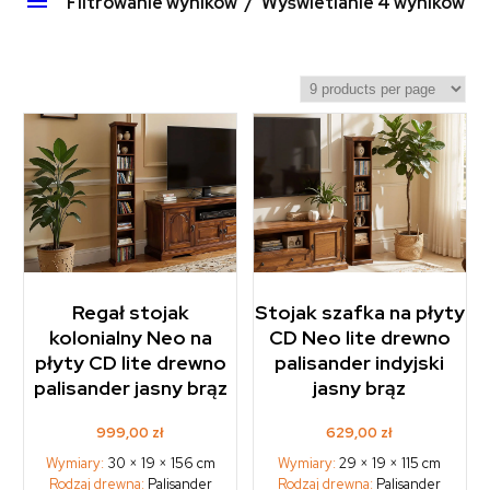
Filtrowanie wyników
Wyświetlanie 4 wyników
Regał stojak
Stojak szafka na płyty
kolonialny Neo na
CD Neo lite drewno
płyty CD lite drewno
palisander indyjski
palisander jasny brąz
jasny brąz
999,00
zł
629,00
zł
Wymiary:
30 × 19 × 156 cm
Wymiary:
29 × 19 × 115 cm
Rodzaj drewna:
Palisander
Rodzaj drewna:
Palisander