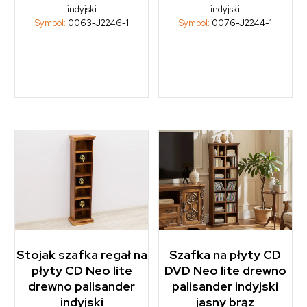
indyjski
indyjski
Symbol:
0063-J2246-1
Symbol:
0076-J2244-1
Stojak szafka regał na
Szafka na płyty CD
płyty CD Neo lite
DVD Neo lite drewno
drewno palisander
palisander indyjski
indyjski
jasny brąz