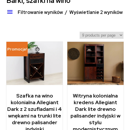
Barki, szafki na wino
Filtrowanie wyników
Wyświetlanie 2 wyników
Promocja!
Szafka na wino
Witryna kolonialna
kolonialna Allegiant
kredens Allegiant
Dark z 2 szufladami i 4
Dark lite drewno
wnękami na trunki lite
palisander indyjski w
drewno palisander
stylu
indyjski
modernistycznym