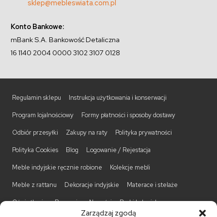
sklep@mebleswiata.com.pl
Konto Bankowe:
mBank S.A. Bankowość Detaliczna
16 1140 2004 0000 3102 3107 0128
Regulamin sklepu
Instrukcja użytkowania i konserwacji
Program lojalnościowy
Formy płatności i sposoby dostawy
Odbiór przesyłki
Zakupy na raty
Polityka prywatności
Polityka Cookies
Blog
Logowanie / Rejestacja
Meble indyjskie ręcznie robione
Kolekcje mebli
Meble z rattanu
Dekoracje indyjskie
Materace i stelaże
Oświetlenie
Promocje
Nowości
Barki kolonialne
Zarządzaj zgodą