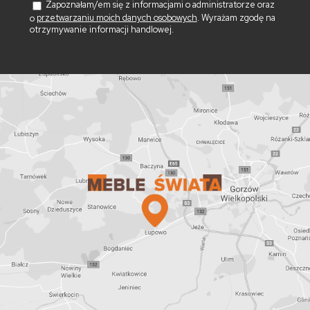
Zapoznałam/em się z informacjami o administratorze oraz
o
przetwarzaniu moich danych osobowych
. Wyrażam zgodę na
otrzymywanie informacji handlowej.