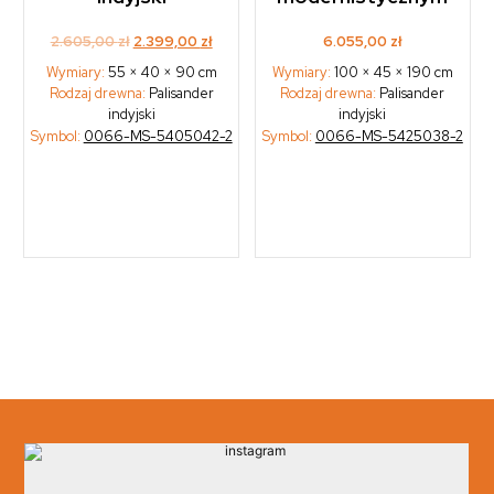
Original
Current
2.605,00
zł
2.399,00
zł
6.055,00
zł
price
price
Wymiary:
55 × 40 × 90 cm
Wymiary:
100 × 45 × 190 cm
was:
is:
Rodzaj drewna:
Palisander
Rodzaj drewna:
Palisander
2.605,00 zł.
2.399,00 zł.
indyjski
indyjski
Symbol:
0066-MS-5405042-2
Symbol:
0066-MS-5425038-2