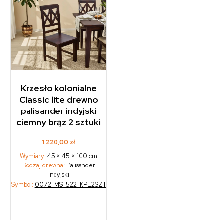
Krzesło kolonialne
Classic lite drewno
palisander indyjski
ciemny brąz 2 sztuki
1.220,00
zł
Wymiary:
45 × 45 × 100 cm
Rodzaj drewna:
Palisander
indyjski
Symbol:
0072-MS-522-KPL2SZT