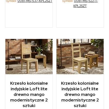
Symbol:
0081-MS-537-KPL2SZT
Symbol:
0081-MS-522-1-
KPL2SZT
Krzesło kolonialne
Krzesło kolonialne
indyjskie Loft lite
indyjskie Loft lite
drewno mango
drewno mango
modernistyczne 2
modernistyczne 2
sztuki
sztuki