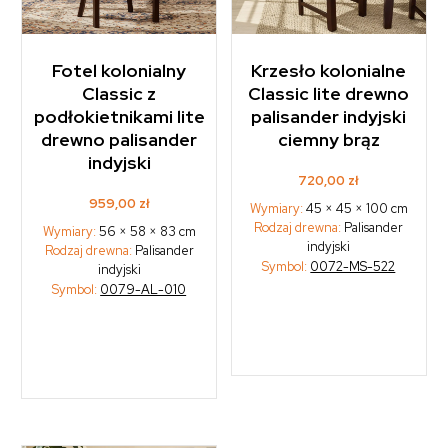
Fotel kolonialny
Krzesło kolonialne
Classic z
Classic lite drewno
podłokietnikami lite
palisander indyjski
drewno palisander
ciemny brąz
indyjski
720,00
zł
959,00
zł
Wymiary:
45 × 45 × 100 cm
Rodzaj drewna:
Palisander
Wymiary:
56 × 58 × 83 cm
indyjski
Rodzaj drewna:
Palisander
Symbol:
0072-MS-522
indyjski
Symbol:
0079-AL-010