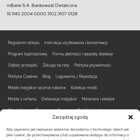
mBank S.A. Bankowość Detaliczna
16 1140 2004 0000 3102 3107 0128
Regulamin sklepu
Instrukcja użytkowania i konserwacji
Program lojalnościowy
Formy płatności i sposoby dostawy
Odbiór przesyłki
Zakupy na raty
Polityka prywatności
Polityka Cookies
Blog
Logowanie / Rejestacja
Meble indyjskie ręcznie robione
Kolekcje mebli
Meble z rattanu
Dekoracje indyjskie
Materace i stelaże
Oświetlenie
Promocje
Nowości
Barki kolonialne
Zarządzaj zgodą
Biurka kolonialne
Komody kolonialne
Krzesła kolonialne
Aby zapewnić jak najlepsze wrażenia, korzystamy z technologii, takich jak
Kufry indyjskie
Ławki kolonialne
Łóżka kolonialne
pliki cookie, do przechowywania i/lub uzyskiwania dostępu do informacji o