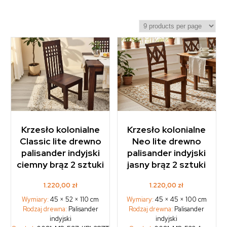
Krzesło kolonialne
Krzesło kolonialne
Classic lite drewno
Neo lite drewno
palisander indyjski
palisander indyjski
ciemny brąz 2 sztuki
jasny brąz 2 sztuki
1.220,00
zł
1.220,00
zł
Wymiary:
45 × 52 × 110 cm
Wymiary:
45 × 45 × 100 cm
Rodzaj drewna:
Palisander
Rodzaj drewna:
Palisander
indyjski
indyjski