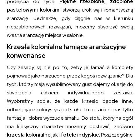
podejścia do życia.
Piękne rzeźbione, zdobione
pastelowymi kolorami
stworzą urokliwą i romantyczną
aranżację. Jednakże, gdy ciągnie nas w kierunku
nieszablonowych rozwiązań, możemy stworzyć swoją
własną aranżację miejsca w salonie.
Krzesła kolonialne łamiące aranżacyjne
konwenanse
Czy zasady są nie po to, żeby je łamać a komplety
pojmować jako narzucone przez kogoś rozwiązanie? Dla
tych, którzy mają wysublimowany gust dajemy okazję do
stworzenia całkiem indywidualnego zestawu.
Wyobraźmy sobie, że każde krzesło będzie inne,
odbiegające kolorystyką od stołu. Tu ogranicza nas tylko
fantazja i dobre wyczucie smaku. Do stołu, który na ogół
ma klasyczny charakter możemy dostawić, zarówno
krzesła kolonialne
jak i
fotele indyjskie
. Poszczególne