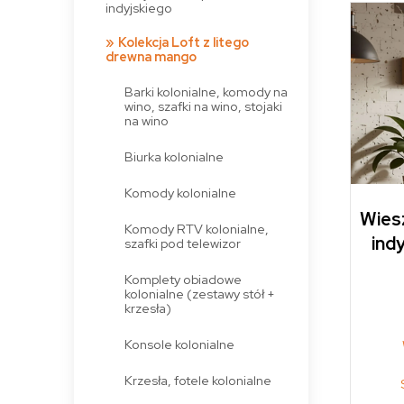
indyjskiego
Kolekcja Loft z litego
drewna mango
Barki kolonialne, komody na
wino, szafki na wino, stojaki
na wino
Biurka kolonialne
Komody kolonialne
Wiesz
Komody RTV kolonialne,
indy
szafki pod telewizor
Komplety obiadowe
kolonialne (zestawy stół +
krzesła)
Konsole kolonialne
Krzesła, fotele kolonialne