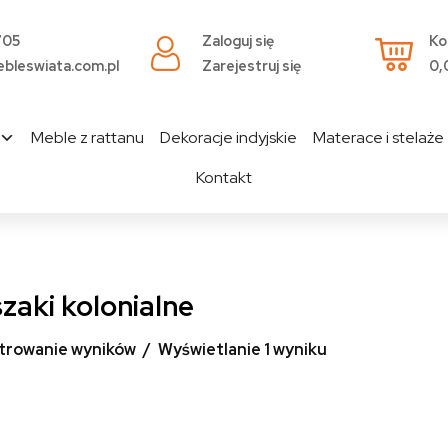
705
Zaloguj się
Ko
bleswiata.com.pl
Zarejestruj się
0,
Meble z rattanu
Dekoracje indyjskie
Materace i stelaże
Kontakt
zaki kolonialne
ltrowanie wyników
Wyświetlanie 1 wyniku