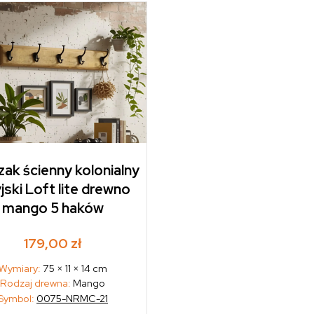
ak ścienny kolonialny
jski Loft lite drewno
mango 5 haków
179,00
zł
Wymiary:
75 × 11 × 14 cm
Rodzaj drewna:
Mango
Symbol:
0075-NRMC-21