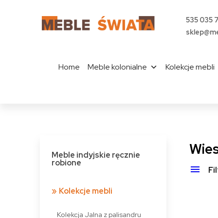
535 035 
sklep@me
Home
Meble kolonialne
Kolekcje mebli
Wies
Meble indyjskie ręcznie
robione
Fi
Kolekcje mebli
Kolekcja Jalna z palisandru