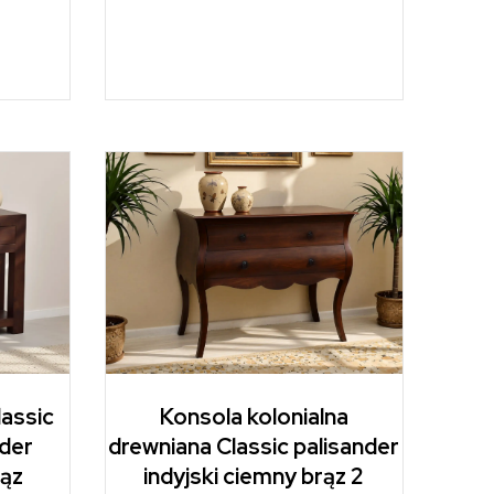
lassic
Konsola kolonialna
nder
drewniana Classic palisander
rąz
indyjski ciemny brąz 2