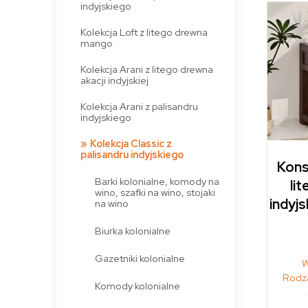
indyjskiego
Kolekcja Loft z litego drewna
mango
Kolekcja Arani z litego drewna
akacji indyjskiej
Kolekcja Arani z palisandru
indyjskiego
Kolekcja Classic z
palisandru indyjskiego
Kons
Barki kolonialne, komody na
li
wino, szafki na wino, stojaki
indyjs
na wino
Biurka kolonialne
Gazetniki kolonialne
W
Rodza
Komody kolonialne