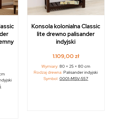
lassic
Konsola kolonialna Classic
nder
lite drewno palisander
ciemny
indyjski
1.109,00
zł
Wymiary:
80 × 25 × 80 cm
Rodzaj drewna:
Palisander indyjski
 cm
Symbol:
0001-MSV-557
ndyjski
6