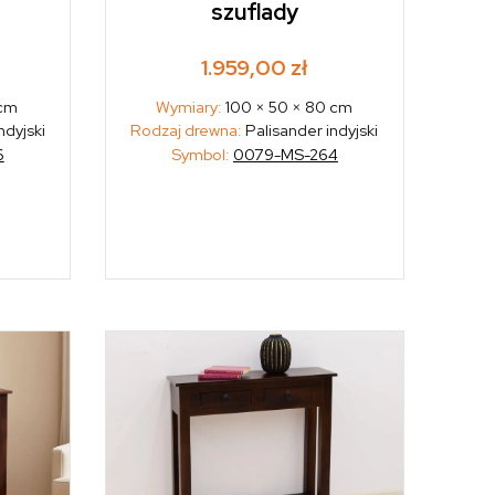
szuflady
1.959,00
zł
 cm
Wymiary:
100 × 50 × 80 cm
ndyjski
Rodzaj drewna:
Palisander indyjski
6
Symbol:
0079-MS-264