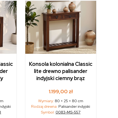
lassic
Konsola kolonialna Classic
nder
lite drewno palisander
dy
indyjski ciemny brąz
1.199,00
zł
cm
Wymiary:
80 × 25 × 80 cm
ndyjski
Rodzaj drewna:
Palisander indyjski
8
Symbol:
0083-MS-557