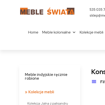
535 035 
sklep@me
Home
Meble kolonialne
Kolekcje mebli
Kons
Meble indyjskie ręcznie
robione
Fi
Kolekcje mebli
Kolekcja Jalna z palisandru