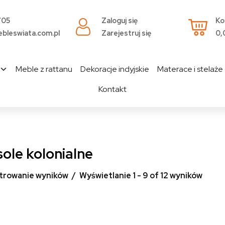
705
Zaloguj się
Ko
bleswiata.com.pl
Zarejestruj się
0,
Meble z rattanu
Dekoracje indyjskie
Materace i stelaże
Kontakt
ole kolonialne
ltrowanie wyników
Wyświetlanie 1 - 9 of 12 wyników