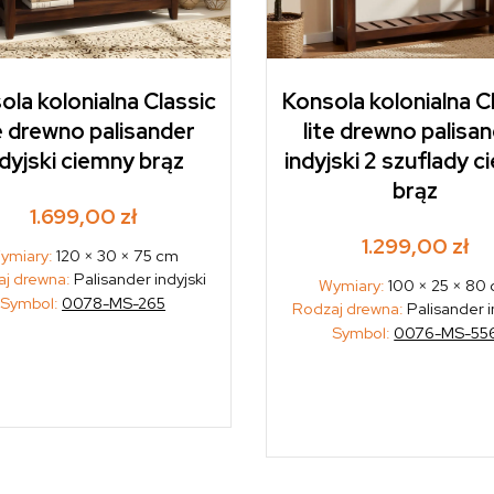
ola kolonialna Classic
Konsola kolonialna C
te drewno palisander
lite drewno palisa
ndyjski ciemny brąz
indyjski 2 szuflady 
brąz
1.699,00
zł
1.299,00
zł
ymiary:
120 × 30 × 75 cm
j drewna:
Palisander indyjski
Wymiary:
100 × 25 × 80
Symbol:
0078-MS-265
Rodzaj drewna:
Palisander i
Symbol:
0076-MS-55