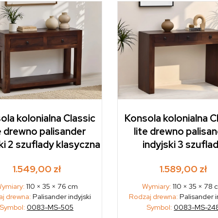
ola kolonialna Classic
Konsola kolonialna C
te drewno palisander
lite drewno palisa
ki 2 szuflady klasyczna
indyjski 3 szufla
1.549,00
zł
1.589,00
zł
ymiary:
110 × 35 × 76 cm
Wymiary:
110 × 35 × 78 
j drewna:
Palisander indyjski
Rodzaj drewna:
Palisander i
Symbol:
0083-MS-505
Symbol:
0083-MS-24