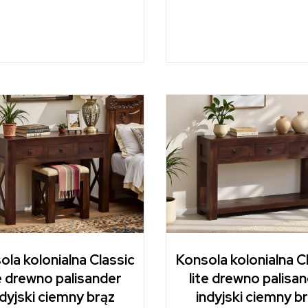
ola kolonialna Classic
Konsola kolonialna C
te drewno palisander
lite drewno palisa
ndyjski ciemny brąz
indyjski ciemny b