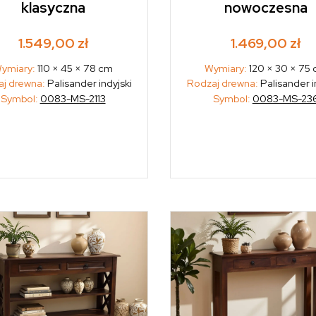
klasyczna
nowoczesna
1.549,00
zł
1.469,00
zł
ymiary:
110 × 45 × 78 cm
Wymiary:
120 × 30 × 75
j drewna:
Palisander indyjski
Rodzaj drewna:
Palisander i
Symbol:
0083-MS-2113
Symbol:
0083-MS-23