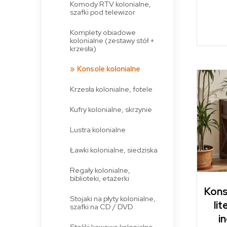
Komody RTV kolonialne,
szafki pod telewizor
Komplety obiadowe
kolonialne (zestawy stół +
krzesła)
Konsole kolonialne
Krzesła kolonialne, fotele
Kufry kolonialne, skrzynie
Lustra kolonialne
Ławki kolonialne, siedziska
Regały kolonialne,
biblioteki, etażerki
Kons
Stojaki na płyty kolonialne,
li
szafki na CD / DVD
i
Stoliki kawowe kolonialne,