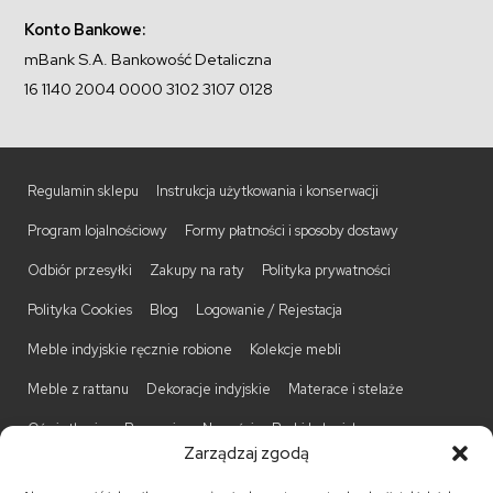
Konto Bankowe:
mBank S.A. Bankowość Detaliczna
16 1140 2004 0000 3102 3107 0128
Regulamin sklepu
Instrukcja użytkowania i konserwacji
Program lojalnościowy
Formy płatności i sposoby dostawy
Odbiór przesyłki
Zakupy na raty
Polityka prywatności
Polityka Cookies
Blog
Logowanie / Rejestacja
Meble indyjskie ręcznie robione
Kolekcje mebli
Meble z rattanu
Dekoracje indyjskie
Materace i stelaże
Oświetlenie
Promocje
Nowości
Barki kolonialne
Zarządzaj zgodą
Biurka kolonialne
Komody kolonialne
Krzesła kolonialne