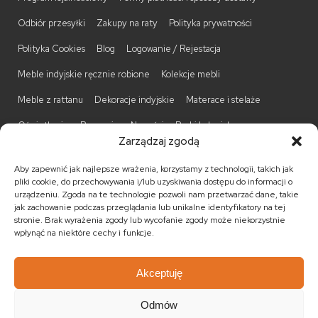
Odbiór przesyłki
Zakupy na raty
Polityka prywatności
Polityka Cookies
Blog
Logowanie / Rejestacja
Meble indyjskie ręcznie robione
Kolekcje mebli
Meble z rattanu
Dekoracje indyjskie
Materace i stelaże
Oświetlenie
Promocje
Nowości
Barki kolonialne
Zarządzaj zgodą
Biurka kolonialne
Komody kolonialne
Krzesła kolonialne
Aby zapewnić jak najlepsze wrażenia, korzystamy z technologii, takich jak
Kufry indyjskie
Ławki kolonialne
Łóżka kolonialne
pliki cookie, do przechowywania i/lub uzyskiwania dostępu do informacji o
urządzeniu. Zgoda na te technologie pozwoli nam przetwarzać dane, takie
Parawany kolonialne
Półki kolonialne
Regały kolonialne
jak zachowanie podczas przeglądania lub unikalne identyfikatory na tej
stronie. Brak wyrażenia zgody lub wycofanie zgody może niekorzystnie
Stojaki na CD
Stoliki kawowe
Stoliki nocne
wpłynąć na niektóre cechy i funkcje.
Taborety kolonialne
Witryny kolonialne
Akceptuję
Odmów
© 2026
Meble kolonialne
MEBLE ŚWIATA
. Wszystkie prawa