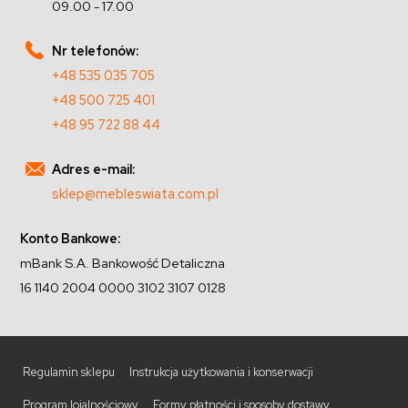
09.00 - 17.00
Nr telefonów:
+48 535 035 705
+48 500 725 401
+48 95 722 88 44
Adres e-mail:
sklep@mebleswiata.com.pl
Konto Bankowe:
mBank S.A. Bankowość Detaliczna
16 1140 2004 0000 3102 3107 0128
Regulamin sklepu
Instrukcja użytkowania i konserwacji
Program lojalnościowy
Formy płatności i sposoby dostawy