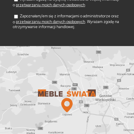
o
przetwarzaniu moich danych osobowych
Zapoznałam/em się z informacjami o administratorze oraz
o
przetwarzaniu moich danych osobowych
. Wyrażam zgodę na
otrzymywanie informacji handlowej.