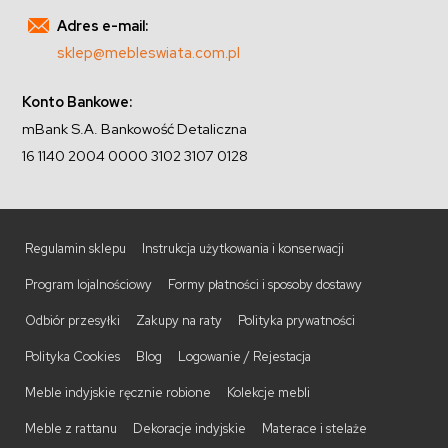
Adres e-mail:
sklep@mebleswiata.com.pl
Konto Bankowe:
mBank S.A. Bankowość Detaliczna
16 1140 2004 0000 3102 3107 0128
Regulamin sklepu
Instrukcja użytkowania i konserwacji
Program lojalnościowy
Formy płatności i sposoby dostawy
Odbiór przesyłki
Zakupy na raty
Polityka prywatności
Polityka Cookies
Blog
Logowanie / Rejestacja
Meble indyjskie ręcznie robione
Kolekcje mebli
Meble z rattanu
Dekoracje indyjskie
Materace i stelaże