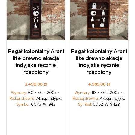
Regał kolonialny Arani
Regał kolonialny Arani
lite drewno akacja
lite drewno akacja
indyjska ręcznie
indyjska ręcznie
rzeźbiony
rzeźbiony
3.499,00
zł
4.985,00
zł
Wymiary:
60 × 40 × 200 cm
Wymiary:
118 × 40 × 200 cm
Rodzaj drewna:
Akacja indyjska
Rodzaj drewna:
Akacja indyjska
Symbol:
0073-W-942
Symbol:
0062-W-942B