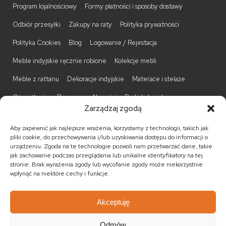
Program lojalnościowy
Formy płatności i sposoby dostawy
Odbiór przesyłki
Zakupy na raty
Polityka prywatności
Polityka Cookies
Blog
Logowanie / Rejestacja
Meble indyjskie ręcznie robione
Kolekcje mebli
Meble z rattanu
Dekoracje indyjskie
Materace i stelaże
Oświetlenie
Promocje
Nowości
Barki kolonialne
Zarządzaj zgodą
Biurka kolonialne
Komody kolonialne
Krzesła kolonialne
Aby zapewnić jak najlepsze wrażenia, korzystamy z technologii, takich jak
Kufry indyjskie
Ławki kolonialne
Łóżka kolonialne
pliki cookie, do przechowywania i/lub uzyskiwania dostępu do informacji o
urządzeniu. Zgoda na te technologie pozwoli nam przetwarzać dane, takie
Parawany kolonialne
Półki kolonialne
Regały kolonialne
jak zachowanie podczas przeglądania lub unikalne identyfikatory na tej
stronie. Brak wyrażenia zgody lub wycofanie zgody może niekorzystnie
Stojaki na CD
Stoliki kawowe
Stoliki nocne
wpłynąć na niektóre cechy i funkcje.
Taborety kolonialne
Witryny kolonialne
Akceptuję
Odmów