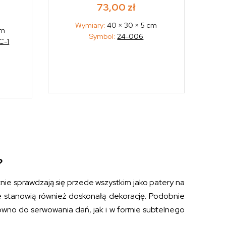
73,00
zł
Wymiary:
40 × 30 × 5 cm
cm
Symbol:
24-006
C-1
?
tnie sprawdzają się przede wszystkim jako patery na
 stanowią również doskonałą dekorację. Podobnie
równo do serwowania dań, jak i w formie subtelnego