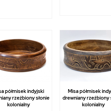
sa półmisek indyjski
Misa półmisek indy
iany rzeźbiony słonie
drewniany rzeźbiony 
kolonialny
kolonialny