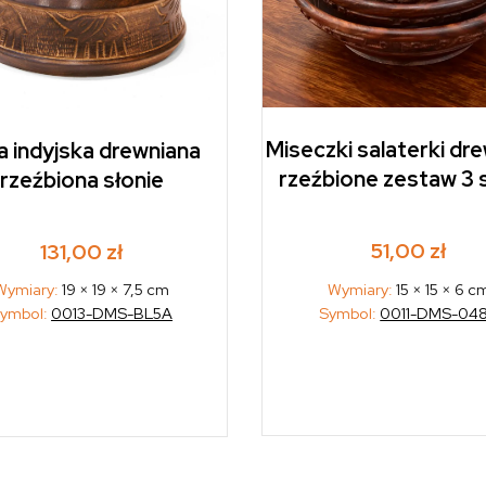
Miseczki salaterki dr
a indyjska drewniana
rzeźbione zestaw 3 
rzeźbiona słonie
51,00
zł
131,00
zł
Wymiary:
15 × 15 × 6 c
Wymiary:
19 × 19 × 7,5 cm
Symbol:
0011-DMS-04
ymbol:
0013-DMS-BL5A