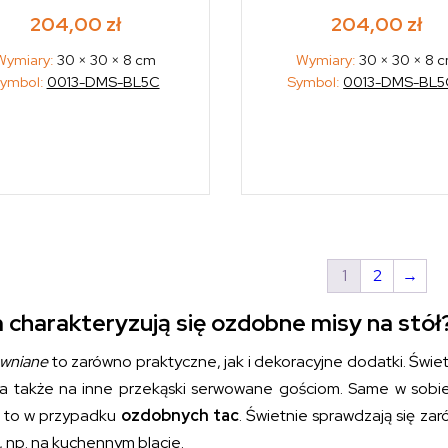
204,00
zł
204,00
zł
Wymiary:
30 × 30 × 8 cm
Wymiary:
30 × 30 × 8 
ymbol:
0013-DMS-BL5C
Symbol:
0013-DMS-BL5
1
2
→
charakteryzują się ozdobne misy na stół
ewniane
to zarówno praktyczne, jak i dekoracyjne dodatki. Świe
a także na inne przekąski serwowane gościom. Same w sobie
 to w przypadku
ozdobnych tac
. Świetnie sprawdzają się za
 np. na kuchennym blacie.