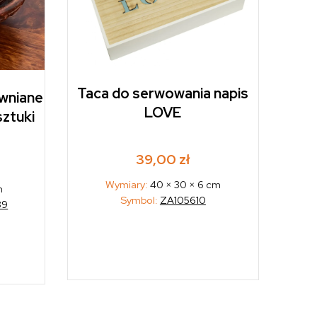
Taca do serwowania napis
ewniane
LOVE
sztuki
39,00
zł
Wymiary:
40 × 30 × 6 cm
m
Symbol:
ZA105610
89