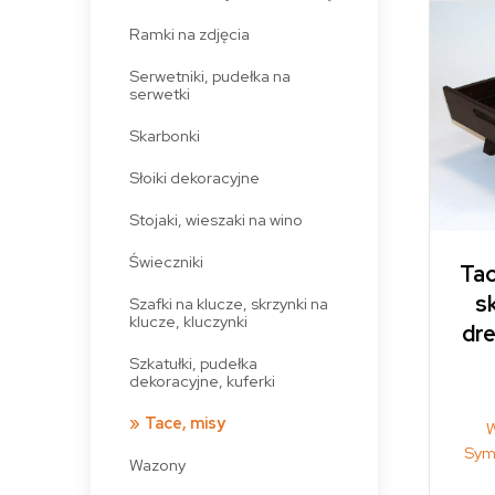
Ramki na zdjęcia
Serwetniki, pudełka na
serwetki
Skarbonki
Słoiki dekoracyjne
Stojaki, wieszaki na wino
Świeczniki
Tac
s
Szafki na klucze, skrzynki na
klucze, kluczynki
dr
Szkatułki, pudełka
dekoracyjne, kuferki
Tace, misy
W
Sym
Wazony