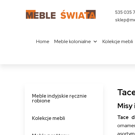
535 035 
sklep@me
Home
Meble kolonialne
Kolekcje mebli
Tace
Meble indyjskie ręcznie
robione
Misy 
Tace d
Kolekcje mebli
ornament
asortym