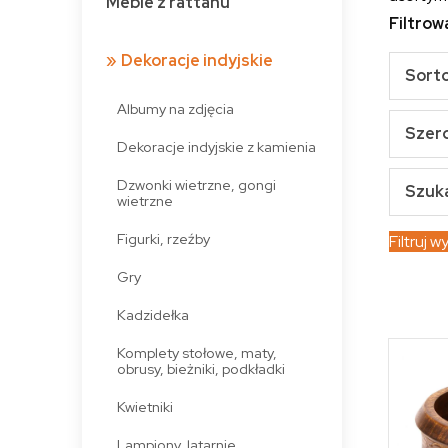
Meble z rattanu
Filtrow
Dekoracje indyjskie
Sort
Albumy na zdjęcia
Szer
Dekoracje indyjskie z kamienia
Dzwonki wietrzne, gongi
Szukaj
wietrzne
Figurki, rzeźby
Filtruj w
Gry
Kadzidełka
Komplety stołowe, maty,
obrusy, bieżniki, podkładki
Kwietniki
Lampiony, latarnie