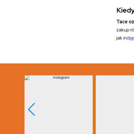
Kiedy
Tace oz
zakup ró
jak
indyj