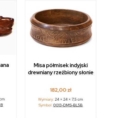
iana
Misa półmisek indyjski
drewniany rzeźbiony słonie
182,00
zł
 cm
Wymiary:
24 × 24 × 7,5 cm
88
Symbol:
0013-DMS-BL5B