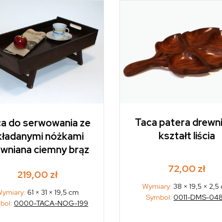
Taca patera drewn
a do serwowania ze
kształt liścia
kładanymi nóżkami
ewniana ciemny brąz
72,00
zł
219,00
zł
Wymiary:
38 × 19,5 × 2,5
ymiary:
61 × 31 × 19,5 cm
Symbol:
0011-DMS-04
bol:
0000-TACA-NOG-199