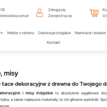
705
Zaloguj się
Ko
bleswiata.com.pl
Zarejestruj się
0,
Meble z rattanu
Dekoracje indyjskie
Materace i stelaże
Kontakt
, misy
i tace dekoracyjne z drewna do Twojego 
ekoracyjne i misy indyjskie
to absolutnie wyjątkowe do
yka, a także najlepsze materiały, to ich główne wyróżniki. Sp
encie.