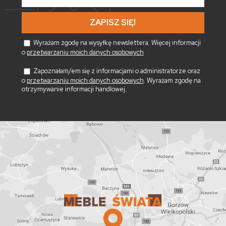
mail
*
Wyrażam zgodę na wysyłkę newslettera. Więcej informacji
o
przetwarzaniu moich danych osobowych
Zapoznałam/em się z informacjami o administratorze oraz
o
przetwarzaniu moich danych osobowych
. Wyrażam zgodę na
otrzymywanie informacji handlowej.