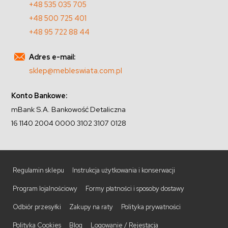
+48 535 035 705
+48 500 725 401
+48 95 722 88 44
Adres e-mail:
sklep@mebleswiata.com.pl
Konto Bankowe:
mBank S.A. Bankowość Detaliczna
16 1140 2004 0000 3102 3107 0128
Regulamin sklepu
Instrukcja użytkowania i konserwacji
Program lojalnościowy
Formy płatności i sposoby dostawy
Odbiór przesyłki
Zakupy na raty
Polityka prywatności
Polityka Cookies
Blog
Logowanie / Rejestacja