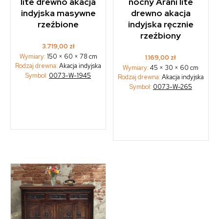
lite drewno akacja
nocny Arani lite
indyjska masywne
drewno akacja
rzeźbione
indyjska ręcznie
rzeźbiony
3.719,00
zł
Wymiary:
150 × 60 × 78 cm
1.169,00
zł
Rodzaj drewna:
Akacja indyjska
Wymiary:
45 × 30 × 60 cm
Symbol:
0073-W-1945
Rodzaj drewna:
Akacja indyjska
Symbol:
0073-W-265