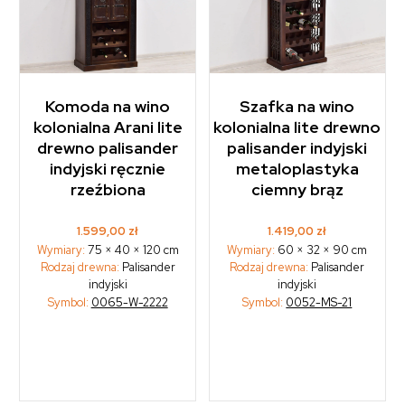
Komoda na wino
Szafka na wino
kolonialna Arani lite
kolonialna lite drewno
drewno palisander
palisander indyjski
indyjski ręcznie
metaloplastyka
rzeźbiona
ciemny brąz
1.599,00
zł
1.419,00
zł
Wymiary:
75 × 40 × 120 cm
Wymiary:
60 × 32 × 90 cm
Rodzaj drewna:
Palisander
Rodzaj drewna:
Palisander
indyjski
indyjski
Symbol:
0065-W-2222
Symbol:
0052-MS-21