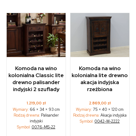
Komoda na wino
Komoda na wino
kolonialna Classic lite
kolonialna lite drewno
drewno palisander
akacja indyjska
indyjski 2 szuflady
rzeźbiona
1.219,00
zł
2.869,00
zł
Wymiary:
66 × 34 × 93 cm
Wymiary:
75 × 40 × 120 cm
Rodzaj drewna:
Palisander
Rodzaj drewna:
Akacja indyjska
indyjski
Symbol:
0042-W-2222
Symbol:
0076-MS-22