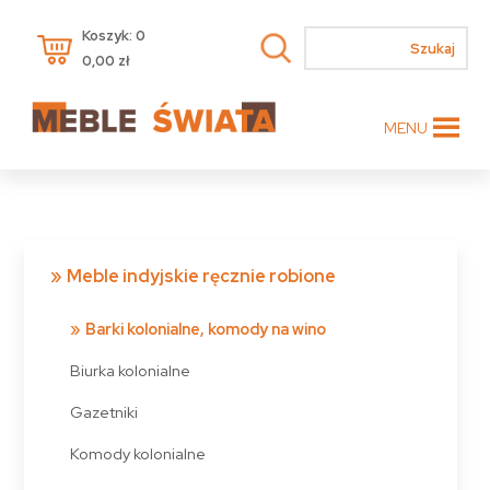
Koszyk: 0
0,00
zł
MENU
Meble indyjskie ręcznie robione
Barki kolonialne, komody na wino
Biurka kolonialne
Gazetniki
Komody kolonialne