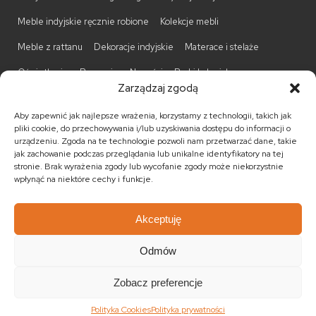
Meble indyjskie ręcznie robione
Kolekcje mebli
Meble z rattanu
Dekoracje indyjskie
Materace i stelaże
Oświetlenie
Promocje
Nowości
Barki kolonialne
Zarządzaj zgodą
Biurka kolonialne
Komody kolonialne
Krzesła kolonialne
Aby zapewnić jak najlepsze wrażenia, korzystamy z technologii, takich jak
Kufry indyjskie
Ławki kolonialne
Łóżka kolonialne
pliki cookie, do przechowywania i/lub uzyskiwania dostępu do informacji o
urządzeniu. Zgoda na te technologie pozwoli nam przetwarzać dane, takie
Parawany kolonialne
Półki kolonialne
Regały kolonialne
jak zachowanie podczas przeglądania lub unikalne identyfikatory na tej
stronie. Brak wyrażenia zgody lub wycofanie zgody może niekorzystnie
Stojaki na CD
Stoliki kawowe
Stoliki nocne
wpłynąć na niektóre cechy i funkcje.
Taborety kolonialne
Witryny kolonialne
Akceptuję
Odmów
© 2026
Meble kolonialne
MEBLE ŚWIATA
. Wszystkie prawa
zastrzeżone.
Zobacz preferencje
Realizacja:
KULIKOWSKI-IT.pl Strony internetowe Szczecin
Polityka Cookies
Polityka prywatności