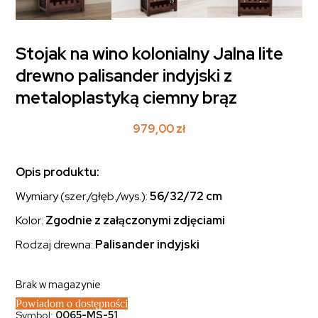
Stojak na wino kolonialny Jalna lite
drewno palisander indyjski z
metaloplastyką ciemny brąz
979,00
zł
Opis produktu:
Wymiary (szer./głęb./wys.):
56/32/72 cm
Kolor:
Zgodnie z załączonymi zdjęciami
Rodzaj drewna:
Palisander indyjski
Brak w magazynie
Powiadom o dostępności
Symbol:
0065-MS-51