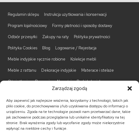
Regulamin sklepu
Instrukcja użytkowania i konserwacji
Program lojalnościowy
Formy płatności i sposoby dostawy
Odbiór przesyłki
Zakupy na raty
Polityka prywatności
Polityka Cookies
Blog
Logowanie / Rejestacja
Meble indyjskie ręcznie robione
Kolekcje mebli
Meble z rattanu
Dekoracje indyjskie
Materace i stelaże
Oświetlenie
Promocje
Nowości
Barki kolonialne
Zarządzaj zgodą
Biurka kolonialne
Komody kolonialne
Krzesła kolonialne
Aby zapewnić jak najlepsze wrażenia, korzystamy z technologii, takich jak
Kufry indyjskie
Ławki kolonialne
Łóżka kolonialne
pliki cookie, do przechowywania i/lub uzyskiwania dostępu do informacji o
urządzeniu. Zgoda na te technologie pozwoli nam przetwarzać dane, takie
Parawany kolonialne
Półki kolonialne
Regały kolonialne
jak zachowanie podczas przeglądania lub unikalne identyfikatory na tej
stronie. Brak wyrażenia zgody lub wycofanie zgody może niekorzystnie
Stojaki na CD
Stoliki kawowe
Stoliki nocne
wpłynąć na niektóre cechy i funkcje.
Taborety kolonialne
Witryny kolonialne