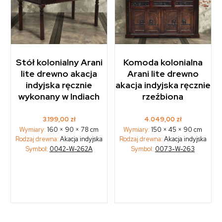
Stół kolonialny Arani
Komoda kolonialna
lite drewno akacja
Arani lite drewno
indyjska ręcznie
akacja indyjska ręcznie
wykonany w Indiach
rzeźbiona
3.199,00
zł
4.049,00
zł
Wymiary:
160 × 90 × 78 cm
Wymiary:
150 × 45 × 90 cm
Rodzaj drewna:
Akacja indyjska
Rodzaj drewna:
Akacja indyjska
Symbol:
0042-W-262A
Symbol:
0073-W-263