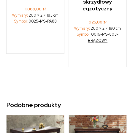
skrzydłowy
egzotyczny
1.069,00
zł
Wymiary:
200 × 2 × 183 cm
Symbol:
0025-MS-PA88
925,00
zł
Wymiary:
200 × 2 × 180 cm
Symbol:
0016-MS-803-
BRĄZOWY
Podobne produkty