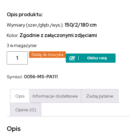
Opis produktu:
Wymiary (szer./głęb./wys.):
150/2/180 cm
Kolor:
Zgodnie z załączonymi zdjęciami
3 w magazynie
ilość
Dodaj do koszyka
Parawan
indyjski
Antyk
ażurowy
Symbol:
0056-MS-PA111
3-
skrzydłowy
przecierany
ręcznie
Opis
Informacje dodatkowe
Zadaj pytanie
malowany
Opinie (0)
Opis