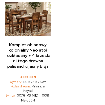
Komplet obiadowy
kolonialny Neo stół
rozkładany + 4 krzesła
z litego drewna
palisandru jasny brąz
4.199,00
zł
Wymiary:
120 × 75 × 76 cm
Rodzaj drewna:
Palisander
indyjski
Symbol:
0076-MS-141D-1-0081-
MS-536-1