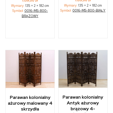
1.139,00
zł
1.139,00
zł
Wymiary:
135 × 2 × 182 cm
Wymiary:
135 × 2 × 182 cm
Symbol:
0016-MS-800-BIAŁY
Symbol:
0016-MS-800-
BRĄZOWY
Parawan kolonialny
Parawan kolonialny
Antyk ażurowy
ażurowy malowany 4
brązowy 4-
skrzydła