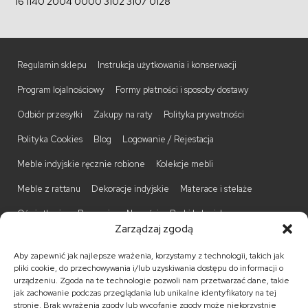
16 1140 2004 0000 3102 3107 0128
Regulamin sklepu
Instrukcja użytkowania i konserwacji
Program lojalnościowy
Formy płatności i sposoby dostawy
Odbiór przesyłki
Zakupy na raty
Polityka prywatności
Polityka Cookies
Blog
Logowanie / Rejestacja
Meble indyjskie ręcznie robione
Kolekcje mebli
Meble z rattanu
Dekoracje indyjskie
Materace i stelaże
Oświetlenie
Promocje
Nowości
Barki kolonialne
Zarządzaj zgodą
Biurka kolonialne
Komody kolonialne
Krzesła kolonialne
Aby zapewnić jak najlepsze wrażenia, korzystamy z technologii, takich jak
Kufry indyjskie
Ławki kolonialne
Łóżka kolonialne
pliki cookie, do przechowywania i/lub uzyskiwania dostępu do informacji o
urządzeniu. Zgoda na te technologie pozwoli nam przetwarzać dane, takie
Parawany kolonialne
Półki kolonialne
Regały kolonialne
jak zachowanie podczas przeglądania lub unikalne identyfikatory na tej
stronie. Brak wyrażenia zgody lub wycofanie zgody może niekorzystnie