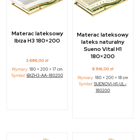
Materac lateksowy
Materac lateksowy
Ibiza H3 180×200
lateks naturalny
Sueno Vital H1
180×200
3.686,00
zł
8.916,00
zł
Wymiary:
180 × 200 × 17 cm
Symbol:
IBIZH3-AA-180200
Wymiary:
180 × 200 × 18 cm
Symbol:
SUENOVI-H1-UL-
180200