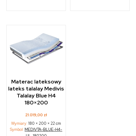
Materac lateksowy
lateks talalay Medivis
Talalay Blue H4
180×200
21.019,00
zł
Wymiary:
180 × 200 × 22 cm
Symbol:
MEDIVTA-BLUE-H4-
UL-180200