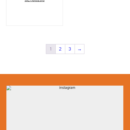
1
2
3
→