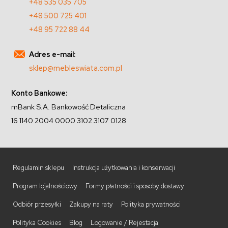
+48 535 035 705
+48 500 725 401
+48 95 722 88 44
Adres e-mail:
sklep@mebleswiata.com.pl
Konto Bankowe:
mBank S.A. Bankowość Detaliczna
16 1140 2004 0000 3102 3107 0128
Regulamin sklepu
Instrukcja użytkowania i konserwacji
Program lojalnościowy
Formy płatności i sposoby dostawy
Odbiór przesyłki
Zakupy na raty
Polityka prywatności
Polityka Cookies
Blog
Logowanie / Rejestacja