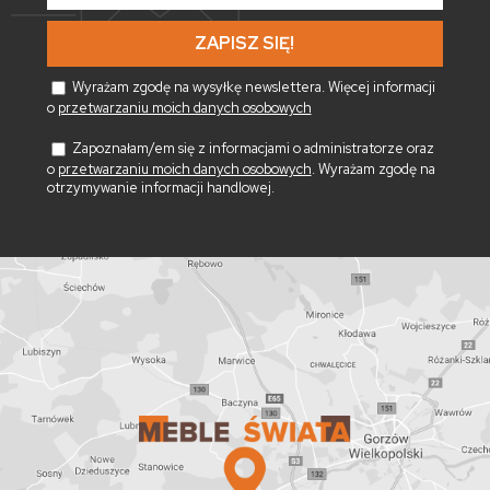
*
Wyrażam zgodę na wysyłkę newslettera. Więcej informacji
o
przetwarzaniu moich danych osobowych
Zapoznałam/em się z informacjami o administratorze oraz
o
przetwarzaniu moich danych osobowych
. Wyrażam zgodę na
otrzymywanie informacji handlowej.