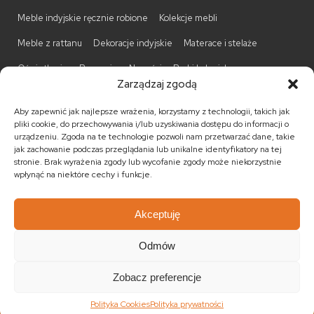
Meble indyjskie ręcznie robione
Kolekcje mebli
Meble z rattanu
Dekoracje indyjskie
Materace i stelaże
Oświetlenie
Promocje
Nowości
Barki kolonialne
Zarządzaj zgodą
Biurka kolonialne
Komody kolonialne
Krzesła kolonialne
Aby zapewnić jak najlepsze wrażenia, korzystamy z technologii, takich jak
Kufry indyjskie
Ławki kolonialne
Łóżka kolonialne
pliki cookie, do przechowywania i/lub uzyskiwania dostępu do informacji o
urządzeniu. Zgoda na te technologie pozwoli nam przetwarzać dane, takie
Parawany kolonialne
Półki kolonialne
Regały kolonialne
jak zachowanie podczas przeglądania lub unikalne identyfikatory na tej
stronie. Brak wyrażenia zgody lub wycofanie zgody może niekorzystnie
Stojaki na CD
Stoliki kawowe
Stoliki nocne
wpłynąć na niektóre cechy i funkcje.
Taborety kolonialne
Witryny kolonialne
Akceptuję
Odmów
© 2026
Meble kolonialne
MEBLE ŚWIATA
. Wszystkie prawa
zastrzeżone.
Zobacz preferencje
Realizacja:
KULIKOWSKI-IT.pl Strony internetowe Szczecin
Polityka Cookies
Polityka prywatności