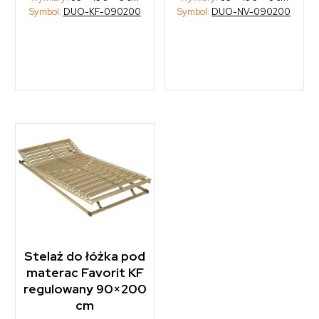
Symbol:
DUO-NV-090200
Symbol:
DUO-KF-090200
Stelaż do łóżka pod
materac Favorit KF
regulowany 90×200
cm