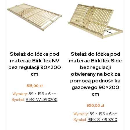
Stelaż do łóżka pod
Stelaż do łóżka pod
materac Birkflex Side
materac Birkflex NV
bez regulacji
bez regulacji 90×200
otwierany na bok za
cm
pomocą podnośnika
515,00
zł
gazowego 90×200
cm
Wymiary:
89 × 196 × 6 cm
Symbol:
BIRK-NV-090200
950,00
zł
Wymiary:
89 × 196 × 6 cm
Symbol:
BIRK-SI-090200