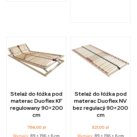
Stelaż do łóżka pod
Stelaż do łóżka pod
materac Duoflex NV
materac Duoflex KF
bez regulacji 90×200
regulowany 90×200
cm
cm
521,00
zł
756,00
zł
Wymiary:
89 × 196 × 6 cm
Wymiary:
89 × 196 × 6 cm