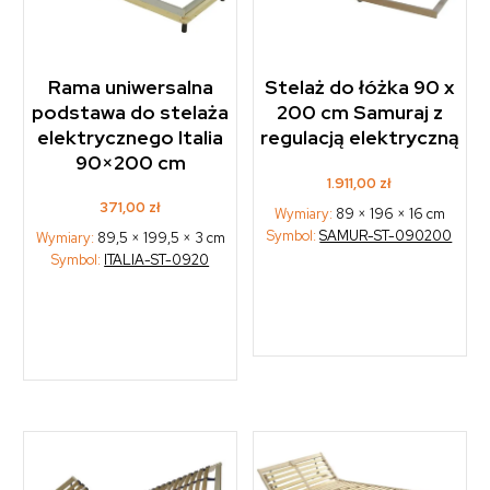
Rama uniwersalna
Stelaż do łóżka 90 x
podstawa do stelaża
200 cm Samuraj z
elektrycznego Italia
regulacją elektryczną
90×200 cm
1.911,00
zł
371,00
zł
Wymiary:
89 × 196 × 16 cm
Symbol:
SAMUR-ST-090200
Wymiary:
89,5 × 199,5 × 3 cm
Symbol:
ITALIA-ST-0920