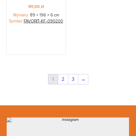
911,00
zł
Wymiary:
89 × 196 × 6 cm
Symbol:
FAVORIT-KF-090200
1
2
3
→