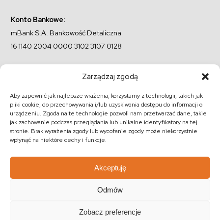
Konto Bankowe:
mBank S.A. Bankowość Detaliczna
16 1140 2004 0000 3102 3107 0128
Zarządzaj zgodą
Regulamin sklepu
Instrukcja użytkowania i konserwacji
Aby zapewnić jak najlepsze wrażenia, korzystamy z technologii, takich jak
pliki cookie, do przechowywania i/lub uzyskiwania dostępu do informacji o
Program lojalnościowy
Formy płatności i sposoby dostawy
urządzeniu. Zgoda na te technologie pozwoli nam przetwarzać dane, takie
jak zachowanie podczas przeglądania lub unikalne identyfikatory na tej
Odbiór przesyłki
Zakupy na raty
Polityka prywatności
stronie. Brak wyrażenia zgody lub wycofanie zgody może niekorzystnie
wpłynąć na niektóre cechy i funkcje.
Polityka Cookies
Blog
Logowanie / Rejestacja
Meble indyjskie ręcznie robione
Kolekcje mebli
Akceptuję
Meble z rattanu
Dekoracje indyjskie
Materace i stelaże
Odmów
Oświetlenie
Promocje
Nowości
Barki kolonialne
Zobacz preferencje
Biurka kolonialne
Komody kolonialne
Krzesła kolonialne