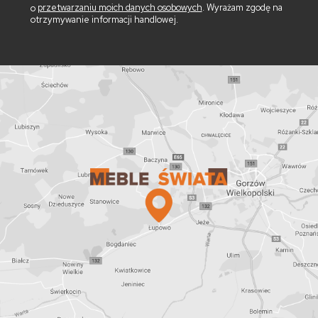
o
przetwarzaniu moich danych osobowych
. Wyrażam zgodę na
otrzymywanie informacji handlowej.