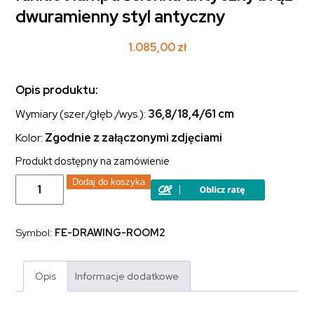
dwuramienny styl antyczny
1.085,00
zł
Opis produktu:
Wymiary (szer./głęb./wys.):
36,8/18,4
/61 cm
Kolor:
Zgodnie z załączonymi zdjęciami
Produkt dostępny na zamówienie
ilość
Dodaj do koszyka
Kinkiet
lampa
ścienna
antyczny
Symbol:
FE-DRAWING-ROOM2
brąz
dwuramienny
styl
antyczny
Opis
Informacje dodatkowe