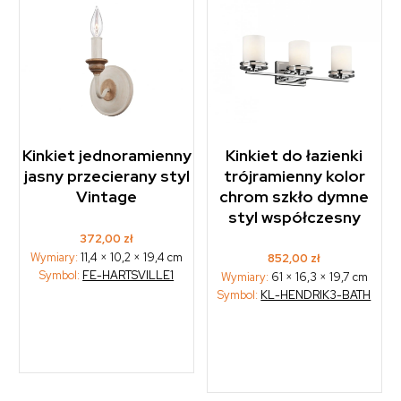
Kinkiet jednoramienny
Kinkiet do łazienki
jasny przecierany styl
trójramienny kolor
Vintage
chrom szkło dymne
styl współczesny
372,00
zł
Wymiary:
11,4 × 10,2 × 19,4 cm
852,00
zł
Symbol:
FE-HARTSVILLE1
Wymiary:
61 × 16,3 × 19,7 cm
Symbol:
KL-HENDRIK3-BATH