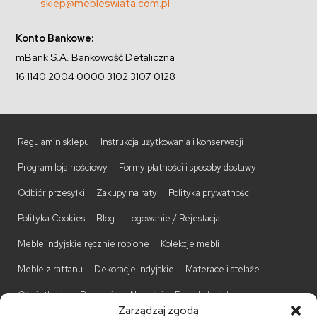
sklep@mebleswiata.com.pl
Konto Bankowe:
mBank S.A. Bankowość Detaliczna
16 1140 2004 0000 3102 3107 0128
Regulamin sklepu
Instrukcja użytkowania i konserwacji
Program lojalnościowy
Formy płatności i sposoby dostawy
Odbiór przesyłki
Zakupy na raty
Polityka prywatności
Polityka Cookies
Blog
Logowanie / Rejestacja
Meble indyjskie ręcznie robione
Kolekcje mebli
Meble z rattanu
Dekoracje indyjskie
Materace i stelaże
Oświetlenie
Promocje
Nowości
Barki kolonialne
Zarządzaj zgodą