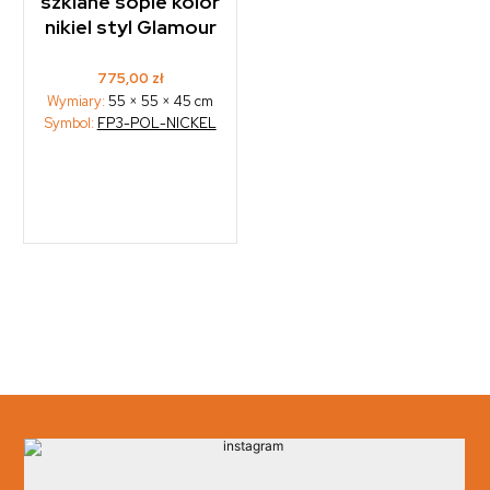
szklane sople kolor
nikiel styl Glamour
775,00
zł
Wymiary:
55 × 55 × 45 cm
Symbol:
FP3-POL-NICKEL