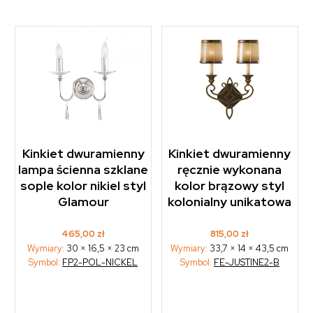
Kinkiet dwuramienny
Kinkiet dwuramienny
lampa ścienna szklane
ręcznie wykonana
sople kolor nikiel styl
kolor brązowy styl
Glamour
kolonialny unikatowa
465,00
zł
815,00
zł
Wymiary:
30 × 16,5 × 23 cm
Wymiary:
33,7 × 14 × 43,5 cm
Symbol:
FP2-POL-NICKEL
Symbol:
FE-JUSTINE2-B