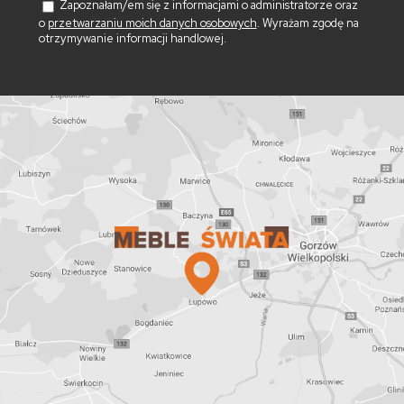
Zapoznałam/em się z informacjami o administratorze oraz
o
przetwarzaniu moich danych osobowych
. Wyrażam zgodę na
otrzymywanie informacji handlowej.