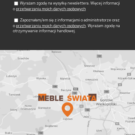
Wyrażam zgodę na wysyłkę newslettera. Więcej informacji
o
przetwarzaniu moich danych osobowych
Zapoznałam/em się z informacjami o administratorze oraz
o
przetwarzaniu moich danych osobowych
. Wyrażam zgodę na
otrzymywanie informacji handlowej.