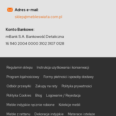
Adres e-mail:
sklep@mebleswiata.com.pl
Konto Bankowe:
mBank S.A. Bankowość Detaliczna
16 1140 2004 0000 3102 3107 0128
Regulamin sklepu
Instrukcja użytkowania i konserwacji
Program lojalnościowy
Formy płatności i sposoby dostawy
Odbiór przesyłki
Zakupy na raty
Polityka prywatności
Polityka Cookies
Blog
Logowanie / Rejestacja
Meble indyjskie ręcznie robione
Kolekcje mebli
Meble z rattanu
Dekoracje indyjskie
Materace i stelaże