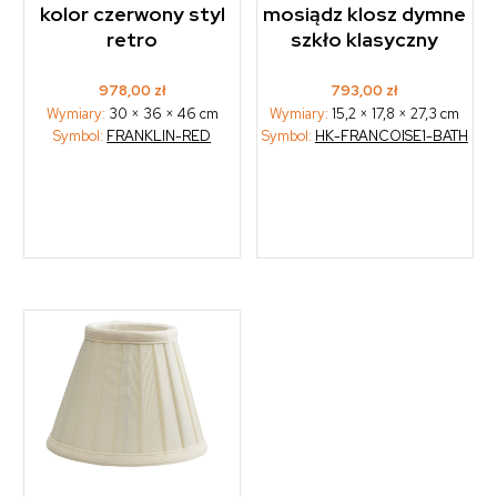
kolor czerwony styl
mosiądz klosz dymne
retro
szkło klasyczny
978,00
zł
793,00
zł
Wymiary:
30 × 36 × 46 cm
Wymiary:
15,2 × 17,8 × 27,3 cm
Symbol:
FRANKLIN-RED
Symbol:
HK-FRANCOISE1-BATH