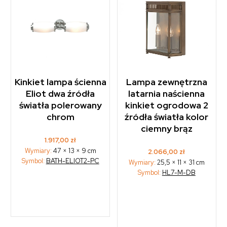
Kinkiet lampa ścienna
Lampa zewnętrzna
Eliot dwa źródła
latarnia naścienna
światła polerowany
kinkiet ogrodowa 2
chrom
źródła światła kolor
ciemny brąz
1.917,00
zł
Wymiary:
47 × 13 × 9 cm
2.066,00
zł
Symbol:
BATH-ELIOT2-PC
Wymiary:
25,5 × 11 × 31 cm
Symbol:
HL7-M-DB