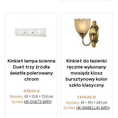
Kinkiet lampa ścienna
Kinkiet do łazienki
Duet trzy źródła
ręcznie wykonany
światła polerowany
mosiądz klosz
chrom
bursztynowy kolor
szkło klasyczny
978,00
zł
Wymiary:
61 × 13,6 × 13,6 cm
1.304,00
zł
Symbol:
HK-DUET3-BATH
Wymiary:
14 × 19,1 × 24,1 cm
Symbol:
HK-ISABELLA1-BATH