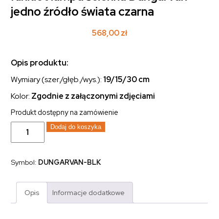
jedno źródło świata czarna
568,00
zł
Opis produktu:
Wymiary (szer./głęb./wys.):
19/15/30
cm
Kolor:
Zgodnie z załączonymi zdjęciami
Produkt dostępny na zamówienie
ilość
Dodaj do koszyka
Kinkiet
lampa
ścienna
Dungarvan
Symbol:
DUNGARVAN-BLK
jedno
źródło
świata
czarna
Opis
Informacje dodatkowe