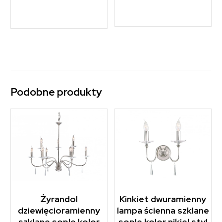
Podobne produkty
Żyrandol
Kinkiet dwuramienny
dziewięcioramienny
lampa ścienna szklane
szklane sople kolor
sople kolor nikiel styl