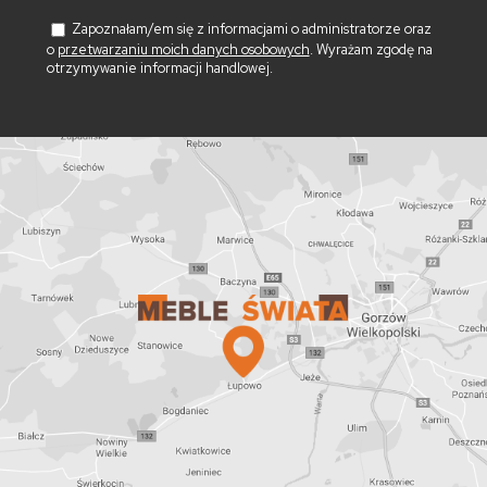
Zapoznałam/em się z informacjami o administratorze oraz
o
przetwarzaniu moich danych osobowych
. Wyrażam zgodę na
otrzymywanie informacji handlowej.