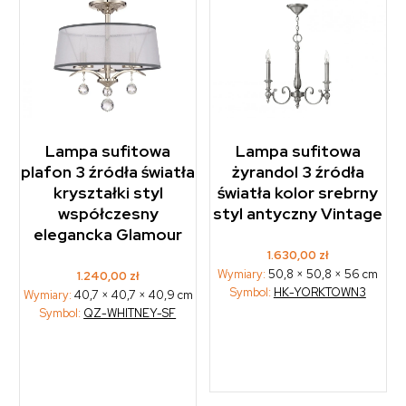
Lampa sufitowa
Lampa sufitowa
plafon 3 źródła światła
żyrandol 3 źródła
kryształki styl
światła kolor srebrny
współczesny
styl antyczny Vintage
elegancka Glamour
1.630,00
zł
Wymiary:
50,8 × 50,8 × 56 cm
1.240,00
zł
Symbol:
HK-YORKTOWN3
Wymiary:
40,7 × 40,7 × 40,9 cm
Symbol:
QZ-WHITNEY-SF