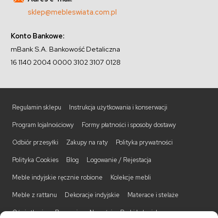
sklep@mebleswiata.com.pl
Konto Bankowe:
mBank S.A. Bankowość Detaliczna
16 1140 2004 0000 3102 3107 0128
Regulamin sklepu
Instrukcja użytkowania i konserwacji
Program lojalnościowy
Formy płatności i sposoby dostawy
Odbiór przesyłki
Zakupy na raty
Polityka prywatności
Polityka Cookies
Blog
Logowanie / Rejestacja
Meble indyjskie ręcznie robione
Kolekcje mebli
Meble z rattanu
Dekoracje indyjskie
Materace i stelaże
Oświetlenie
Promocje
Nowości
Barki kolonialne