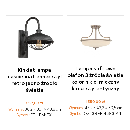
Lampa sufitowa
Kinkiet lampa
plafon 3 źródła światła
naścienna Lennex styl
kolor nikiel mleczny
retro jedno źródło
klosz styl antyczny
światła
1.550,00
zł
652,00
zł
Wymiary:
43,2 × 43,2 × 30,5 cm
Wymiary:
30,2 × 39,1 × 43,8 cm
Symbol:
QZ-GRIFFIN-SFS-AN
Symbol:
FE-LENNEX1